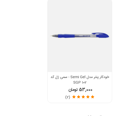
خودکار پنتر مدل Semi Gel - سمی ژل کد
SGP 102
53,000 تومان
(2)