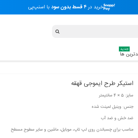
خرید در
۴ قسط بدون سود
با اسنپ‌پی
جدید
ترین ها
استیکر طرح ایموجی قهقه
سایز: 5 × 4 سانتیمتر
استیکر طرح UNDER HIS EYE
استیکر طرح فیلم 
جنس: وینیل لمینت شده
20,000 تومان
20,000 تومان
ضد خش و ضد آب
مناسب برای چسباندن روی لپ تاپ، موبایل، ماشین و سایر سطوح مسطح
استیکر طرح UN Der His Eye
استیکر طرح ماشین