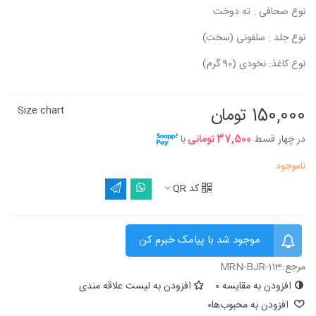
نوع صحافی : ته دوخت
نوع جلد : سلفونی (سخت)
نوع کاغذ: نخودی (90 گرم)
150,000 تومان
Size chart
در چهار قسط
37,500 تومانی
با
ناموجود
کد QR
موجود شد با پیامک خبرم کن
مرجع:
MRN-BJR-113
افزودن به مقایسه
0
افزودن به لیست علاقه مندی
افزودن به محبوب‌ها
0