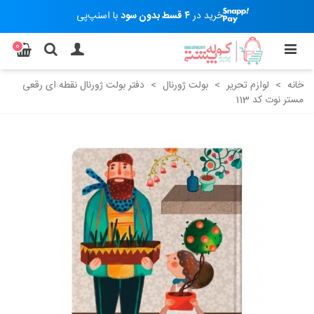
خرید در
۴ قسط بدون سود
با اسنپ‌پی
0
خانه
>
لوازم تحریر
>
بولت ژورنال
>
دفتر بولت ژورنال نقطه ای رقعی
مستر نوت کد 113