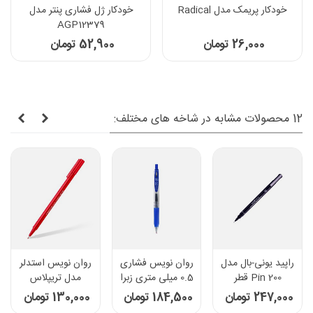
خودکار پریمک مدل Radical
خودکار ژل فشاری پنتر مدل
AGP12379
26,000 تومان
52,900 تومان
12 محصولات مشابه در شاخه های مختلف:
راپید یونی-بال مدل
روان نویس فشاری
روان نویس استدلر
Pin 200 قطر
0.5 میلی متری زبرا
مدل تریپلاس
نوشتاری 0.6 میلی
مدل ساراسا کلیپ -
Broadliner0.8 کد
247,000 تومان
184,500 تومان
130,000 تومان
متر
رنگ آبی
338