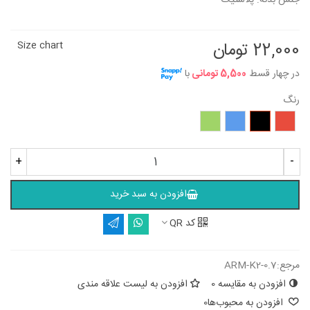
جنس بدنه: پلاستیک
22,000 تومان
Size chart
در چهار قسط
5,500 تومانی
با
رنگ
قرمز
مشکی
آبی
سبز
+
-
افزودن به سبد خرید
کد QR
مرجع:
ARM-K2-0.7
افزودن به مقایسه
0
افزودن به لیست علاقه مندی
افزودن به محبوب‌ها
0