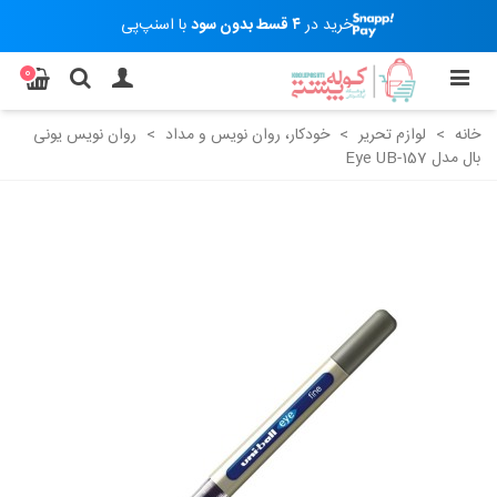
خرید در
۴ قسط بدون سود
با اسنپ‌پی
0
خانه
>
لوازم تحریر
>
خودکار، روان نویس و مداد
>
روان نویس یونی
بال مدل Eye UB-157