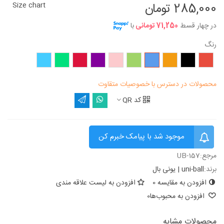
285,000 تومان
Size chart
در چهار قسط
71,250 تومانی
با
رنگ
قرمز
مشکی
نارنجی
آبی
سبز
صورتی
بنفش
زرشکی
سبز
آبی
روشن
روشن
محصولات در دسترس با خصوصیات متقاوت
کد QR
موجود شد با پیامک خبرم کن
مرجع:
UB-157
برند:
uni-ball | یونی بال
افزودن به مقایسه
0
افزودن به لیست علاقه مندی
افزودن به محبوب‌ها
0
محصولات مشابه