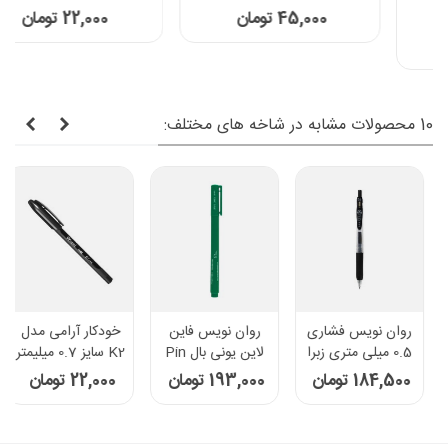
45,000 تومان
22,000 تومان
10 محصولات مشابه در شاخه های مختلف:
روان نویس فاین
خودکار آرامی مدل
خودکار فوق روان نانو
لاین یونی بال Pin
K2 سایز 0.7 میلیمتر
باکتریوپاد 1mm دکتر
0.3mm رنگ سبز
پنتر مدل DP105
193,000 تومان
22,000 تومان
29,000 تومان
رنگ قرمز