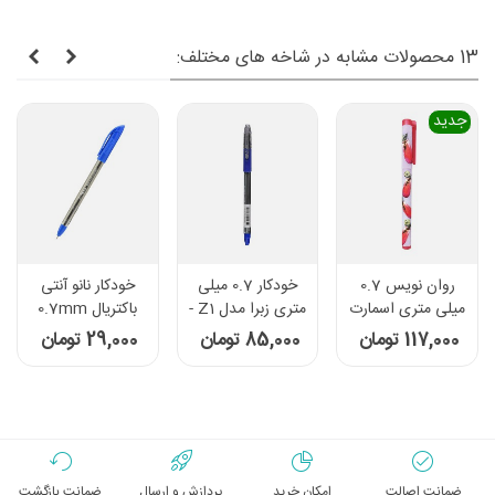
13 محصولات مشابه در شاخه های مختلف:
جدید
روان نویس 0.7
خودکار 0.7 میلی
خودکار نانو آنتی
میلی متری اسمارت
متری زبرا مدل Z1 -
باکتریال 0.7mm
پرینس مدل
رنگ آبی
دکترپنتر مدل DP105
117,000 تومان
85,000 تومان
29,000 تومان
FashionWrite -
طرح 2
ضمانت اصالت
امکان خرید
پردازش و ارسال
ضمانت بازگشت