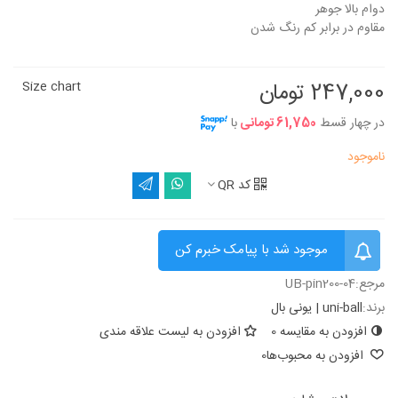
دوام بالا جوهر
مقاوم در برابر کم رنگ شدن
247,000 تومان
Size chart
در چهار قسط
61,750 تومانی
با
ناموجود
کد QR
موجود شد با پیامک خبرم کن
مرجع:
UB-pin200-04
برند:
uni-ball | یونی بال
افزودن به مقایسه
0
افزودن به لیست علاقه مندی
افزودن به محبوب‌ها
0