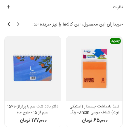
نظرات
خریداران این محصول، این کالاها را نیز خریده اند:
جدید
کاغذ یادداشت چسبدار (استیکی
دفتر یادداشت سم با پرفراژ 10×15
نوت) شفاف مربعی JinxIn- رنگ
سیم از 15 - طرح ماه
نارنجی
65,000 تومان
177,000 تومان