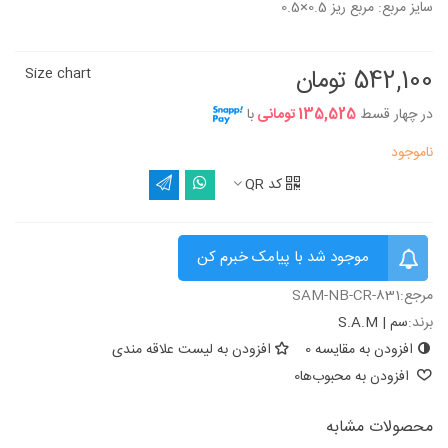
سایز مربع: مربع ریز 0.5×0.5
542,100 تومان
Size chart
در چهار قسط
135,525 تومانی
با
ناموجود
کد QR
موجود شد با پیامک خبرم کن
مرجع:
SAM-NB-CR-831
برند:
سم | S.A.M
افزودن به مقایسه
0
افزودن به لیست علاقه مندی
افزودن به محبوب‌ها
0
محصولات مشابه