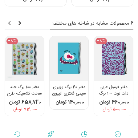
6 محصولات مشابه در شاخه های مختلف:
‎−8%
‎−8%
دفتر فرمول عربی
دفتر 40 برگ وزیری
دفتر 100 برگ جلد
دات نوت 100 برگ
سیمی فانتزی الیپون
سخت کلاسیک- طرح
رنگ فیروزه ای
- کد 2121526
کاکتوس
460,000 تومان
140,000 تومان
658,720 تومان
500,000 تومان
716,000 تومان