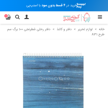
خرید در
۴ قسط بدون سود
با اسنپ‌پی
0
خانه
>
لوازم تحریر
>
دفتر و کاغذ
>
دفتر رحلی شطرنجی 100 برگ سم
طرح 831