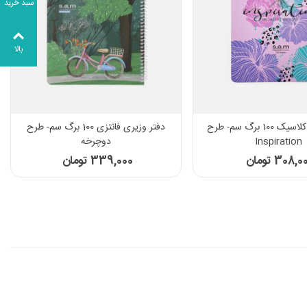
سبد خرید
بالا
دفتر شومیز کلاسیک 100 برگ سم- طرح
دفتر وزیری فانتزی 100 برگ سم- طرح
Inspiration
دوچرخه
308, تومان
339,000 تومان