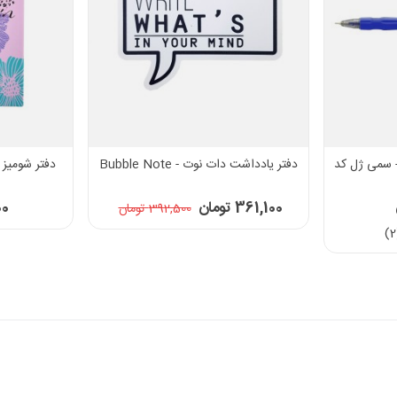
کار پنتر مدل Semi Gel - سمی ژل کد
دفتر یادداشت دات نوت - Bubble Note
361,100 تومان
000
392,500 تومان