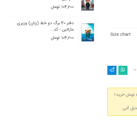
104,200 تومان
و خط (زبان) وزیری
دفتر 40 برگ دو خط (زبان) وزیری
مازلاین - کد...
Size chart
104,200 تومان
(هر 50,000 تومان خرید=