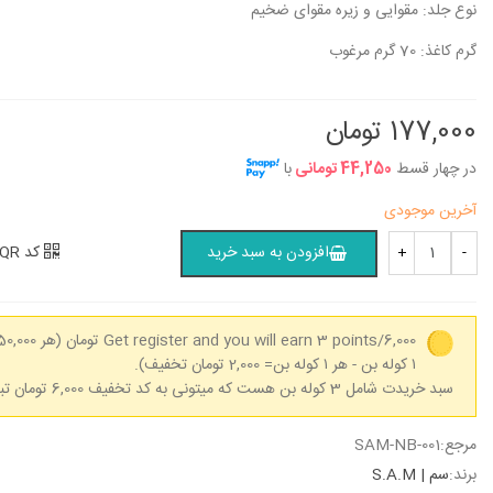
نوع جلد: مقوایی و زیره مقوای ضخیم
104,200 تومان
104,200 تومان
گرم کاغذ: 70 گرم مرغوب
دفتر 40 برگ دو خط (زبان) وزیری
دفتر 40 برگ د
مازلاین - کد...
مازلاین - کد...
177,000 تومان
104,200 تومان
104,200 تومان
در چهار قسط
44,250 تومانی
با
آخرین موجودی
کد QR
افزودن به سبد خرید
+
-
Get register and you will earn 3 points/6,000 تومان
۱ کوله بن - هر ۱ کوله بن= 2,000 تومان تخفیف).
سبد خریدت شامل 3 کوله بن هست که میتونی به کد تخفیف 6,000 تومان تبدیل کنی.
مرجع:
SAM-NB-001
برند:
سم | S.A.M