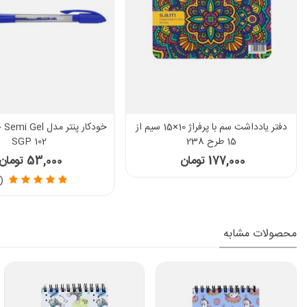
دفتر یادداشت سم با پرفراژ 10×15 سیم از
خود
15 طرح 238
SGP 102
177,000 تومان
53,000 تومان
(2)
محصولات مشابه