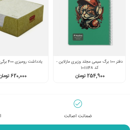
دفتر 100 برگ سیمی مجلد وزیری مازلاین -
یادداشت رومیزی 400 برگی سم - کد 6
کد 1011148
254,900 تومان
620,000 تومان
ضمانت اصالت
ا