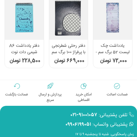
یادداشت چک
دفتر رحلی شطرنجی
دفتر یادداشت A6
لیست 52 برگ سم -
با پرفراژ 100 برگ سم
شیمی دات نوت
طرح گل ریز
- طرح 101
سری Science رنگ
72,000 تومان
669,000 تومان
228,500 تومان
فیروزه ای
ضمانت اصالت
امکان خرید
پردازش و ارسال
ضمانت بازگشت
اقساطی
سریع
تلفن پشتیبانی:
۹۱۰۰۱۰۵۷-۰۲۱
پشتیبانی واتساپ:
۰۹۹۰۶۱۹۹۰۵۱
زمان پاسخگویی: شنبه تا پنجشنبه ۹ تا ۱۷