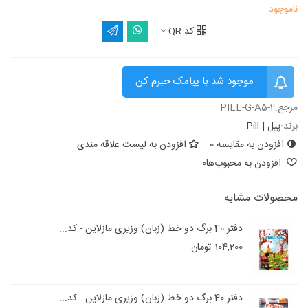
ناموجود
کد QR
موجود شد با پیامک خبرم کن
مرجع:
PILL-G-A5-2
برند:
پیل | Pill
افزودن به مقایسه
0
افزودن به لیست علاقه مندی
افزودن به محبوب‌ها
0
محصولات مشابه
دفتر 40 برگ دو خط (زبان) وزیری مازلاین - کد...
104,200 تومان
دفتر 40 برگ دو خط (زبان) وزیری مازلاین - کد...