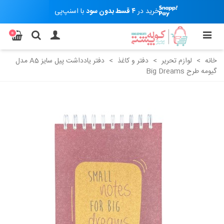
خرید در
۴ قسط بدون سود
با اسنپ‌پی
0
خانه
>
لوازم تحریر
>
دفتر و کاغذ
>
دفتر یادداشت پیل سایز A5 مدل
گیومه طرح Big Dreams