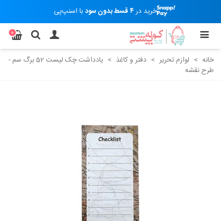
خرید در
۴ قسط بدون سود
با اسنپ‌پی
0
خانه
>
لوازم تحریر
>
دفتر و کاغذ
>
یادداشت چک لیست 52 برگ سم -
طرح نقشه