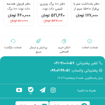
دفتر یادداشت سم با
دفتر 100 برگ وزیری
دفتر فرمول هندسه
پرفراژ 10×15 سیم از
شیمی دات نوت
دات نوت 100 برگ
15 - طرح دوچرخه
سری چهره ها رنگ
رنگ بنفش
177,000 تومان
521,640 تومان
460,000 تومان
سوار
زرد
567,000 تومان
500,000 تومان
ضمانت اصالت
امکان خرید
پردازش و ارسال
ضمانت بازگشت
اقساطی
سریع
تلفن پشتیبانی:
۹۱۰۰۱۰۵۷-۰۲۱
پشتیبانی واتساپ:
۰۹۹۰۶۱۹۹۰۵۱
زمان پاسخگویی: شنبه تا پنجشنبه ۹ تا ۱۷
همراه ما باشید!