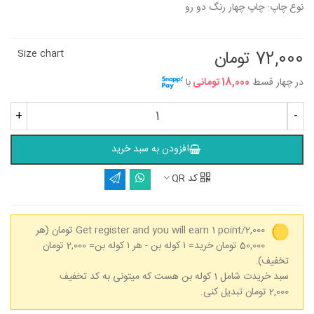
نوع چاپ: چاپ چهار رنگ دو رو
72,000 تومان
Size chart
در چهار قسط
18,000 تومانی
با
+
-
افزودن به سبد خرید
کد QR
Get register and you will earn 1 point/2,000 تومان
(هر
50,000 تومان خرید= ۱ کوله بن - هر ۱ کوله بن= 2,000 تومان
تخفیف).
سبد خریدت شامل 1 کوله بن هست که میتونی به کد تخفیف
2,000 تومان تبدیل کنی.