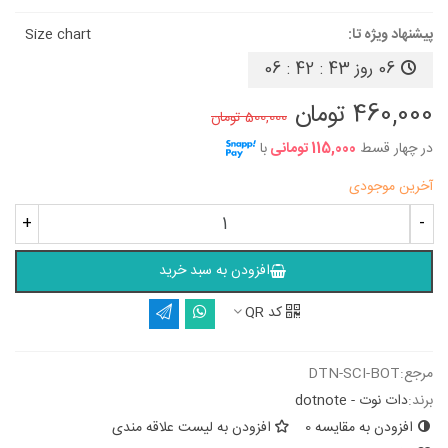
پیشنهاد ویژه تا:
Size chart
06 روز
06 : 42 : 42
460,000 تومان
500,000 تومان
در چهار قسط
115,000 تومانی
با
آخرین موجودی
+
-
افزودن به سبد خرید
کد QR
مرجع:
DTN-SCI-BOT
برند:
دات نوت - dotnote
افزودن به مقایسه
0
افزودن به لیست علاقه مندی