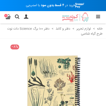
خرید در
۴ قسط بدون سود
با اسنپ‌پی
0
خانه
>
لوازم تحریر
>
دفتر و کاغذ
>
دفتر 100 برگ Science دات نوت
طرح گیاه شناسی
‎−8%