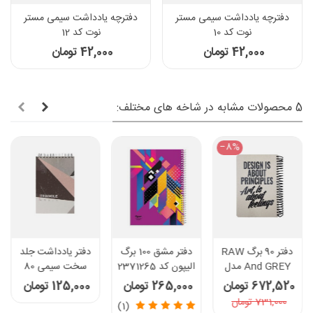
دفترچه یادداشت سیمی مستر
دفترچه یادداشت سیمی مستر
نوت کد 10
نوت کد 12
42,000 تومان
42,000 تومان
5 محصولات مشابه در شاخه های مختلف:
‎−8%
دفتر 90 برگ RAW
دفتر مشق 100 برگ
دفتر یادداشت جلد
And GREY مدل
الیپون کد 2371265
سخت سیمی 80
DESIGN
برگ پاپکو - طرح
672,520 تومان
265,000 تومان
125,000 تومان
Triangle
731,000 تومان
(1)