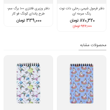
دفتر فرمول شیمی رحلی دات نوت
دفتر وزیری فانتزی 100 برگ سم-
رنگ سرمه ای
طرح پاندای کونگ فو کار
870,320 تومان
339,000 تومان
946,000 تومان
محصولات مشابه