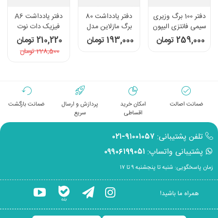
دفتر 100 برگ وزیری
دفتر یادداشت 80
دفتر یادداشت A6
سیمی فانتزی الیپون
برگ مازلاین مدل
فیزیک دات نوت
- کد 2391271
Life Note - رنگ
سری Science رنگ
259,000 تومان
193,000 تومان
210,220 تومان
سرمه ای
فیروزه ای
228,500 تومان
ضمانت اصالت
امکان خرید
پردازش و ارسال
ضمانت بازگشت
اقساطی
سریع
تلفن پشتیبانی:
۹۱۰۰۱۰۵۷-۰۲۱
پشتیبانی واتساپ:
۰۹۹۰۶۱۹۹۰۵۱
زمان پاسخگویی: شنبه تا پنجشنبه ۹ تا ۱۷
همراه ما باشید!