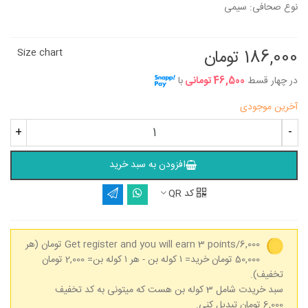
نوع صحافی: سیمی
186,000 تومان
Size chart
در چهار قسط
46,500 تومانی
با
آخرین موجودی
+
-
افزودن به سبد خرید
کد QR
Get register and you will earn 3 points/6,000 تومان
(هر
50,000 تومان خرید= ۱ کوله بن - هر ۱ کوله بن= 2,000 تومان
تخفیف).
سبد خریدت شامل 3 کوله بن هست که میتونی به کد تخفیف
6,000 تومان تبدیل کنی.