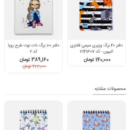
دفتر 40 برگ وزیری سیمی فانتزی
دفتر 100 برگ دات نوت طرح رویا
الیپون - کد 2141307
کد 2
140,000 تومان
389,160 تومان
423,000 تومان
محصولات مشابه