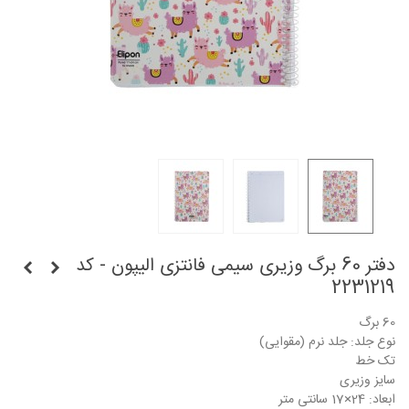
دفتر 60 برگ وزیری سیمی فانتزی الیپون - کد
2231219
60 برگ
نوع جلد: جلد نرم (مقوایی)
تک خط
سایز وزیری
ابعاد: 24×17 سانتی متر