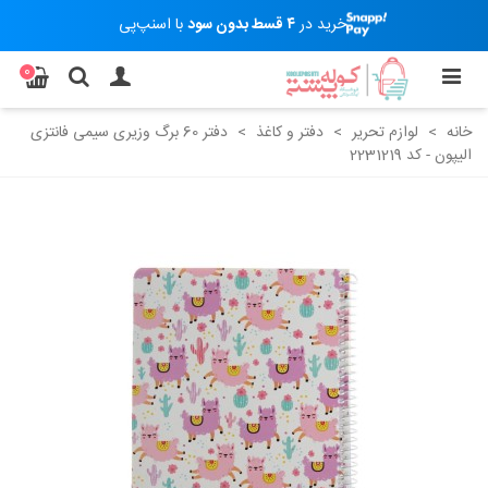
خرید در
۴ قسط بدون سود
با اسنپ‌پی
0
خانه
>
لوازم تحریر
>
دفتر و کاغذ
>
دفتر 60 برگ وزیری سیمی فانتزی
الیپون - کد 2231219