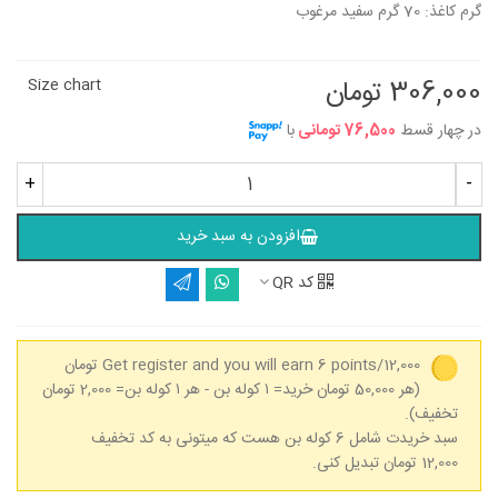
گرم کاغذ: 70 گرم سفید مرغوب
306,000 تومان
Size chart
در چهار قسط
76,500 تومانی
با
+
-
افزودن به سبد خرید
کد QR
Get register and you will earn 6 points/12,000 تومان
(هر 50,000 تومان خرید= ۱ کوله بن - هر ۱ کوله بن= 2,000 تومان
تخفیف).
سبد خریدت شامل 6 کوله بن هست که میتونی به کد تخفیف
12,000 تومان تبدیل کنی.