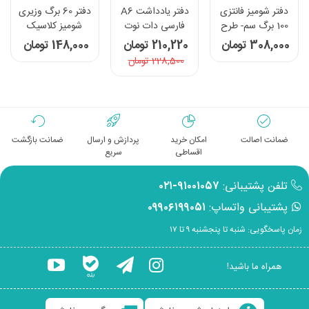
دفتر شومیز فانتزی
دفتر یادداشت A6
دفتر 60 برگ وزیری
100 برگ سم- طرح
فارسی دات نوت
شومیز کلاسیک
Monkey
سری Science رنگ
الیپون - کد 2152218
308,000 تومان
210,220 تومان
148,000 تومان
زرشکی
228,500 تومان
ضمانت اصالت
امکان خرید
پردازش و ارسال
ضمانت بازگشت
اقساطی
سریع
تلفن پشتیبانی:
۹۱۰۰۱۰۵۷-۰۲۱
پشتیبانی واتساپ:
۰۹۹۰۶۱۹۹۰۵۱
زمان پاسخگویی: شنبه تا پنجشنبه ۹ تا ۱۷
همراه ما باشید!