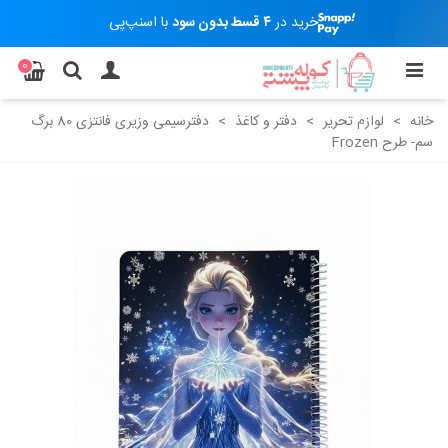
خرید در
۴ قسط بدون سود
با اسنپ‌پی
0
خانه
>
لوازم تحریر
>
دفتر و کاغذ
>
دفترسیمی وزیری فانتزی 80 برگ
سم- طرح Frozen