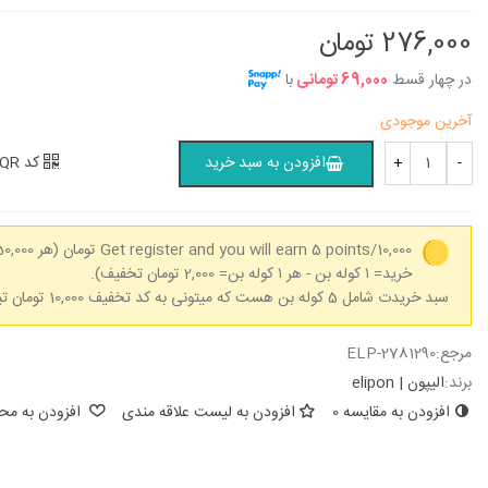
104,200 تومان
104,200 تومان
276,000 تومان
در چهار قسط
69,000 تومانی
با
دفتر 40 برگ دو خط (زبان) وزیری
دفتر 40 برگ د
مازلاین - کد...
مازلاین - کد...
آخرین موجودی
104,200 تومان
104,200 تومان
کد QR
افزودن به سبد خرید
+
-
Get register and you will earn 5 points/10,000 تومان
خرید= ۱ کوله بن - هر ۱ کوله بن= 2,000 تومان تخفیف).
سبد خریدت شامل 5 کوله بن هست که میتونی به کد تخفیف 10,000 تومان تبدیل کنی.
مرجع:
ELP-2781290
برند:
الیپون | elipon
افزودن به مقایسه
0
افزودن به لیست علاقه مندی
افزودن به محب