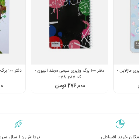
زیری مازلاین -
دفتر 100 برگ وزیری سیمی مجلد الیپون -
کد 2781287
276,000 تومان
000
مکان خرید اقساطی
پردازش و ارسال سری