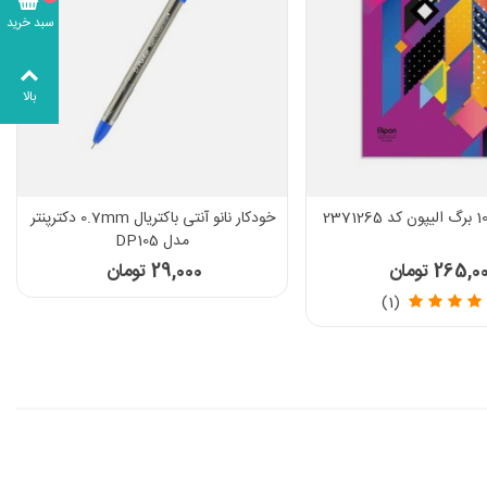
سبد خرید
بالا
خودکار نانو آنتی باکتریال 0.7mm دکترپنتر
مدل DP105
265, تومان
29,000 تومان
(1)