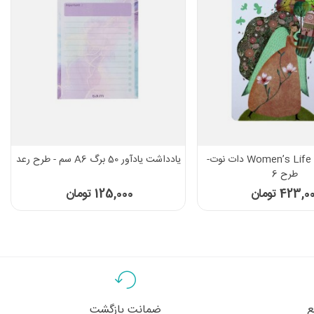
دفتر 100 برگ Women’s Life دات نوت-
یادداشت یادآور 50 برگ A6 سم - طرح رعد
طرح 6
423, تومان
125,000 تومان
ع
ضمانت بازگشت