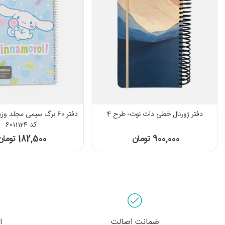
دفتر ژورنال خطی دات نوت- طرح 4
دفتر 60 برگ سیمی مجلد و
کد 6011124
900,000 تومان
182,500 تومان
ضمانت اصالت
ا