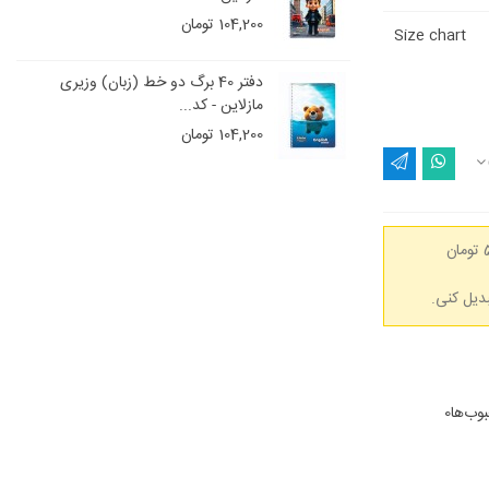
104,200 تومان
Size chart
و خط (زبان) وزیری
دفتر 40 برگ دو خط (زبان) وزیری
مازلاین - کد...
104,200 تومان
(هر 50,000 تومان
وب‌ها
0