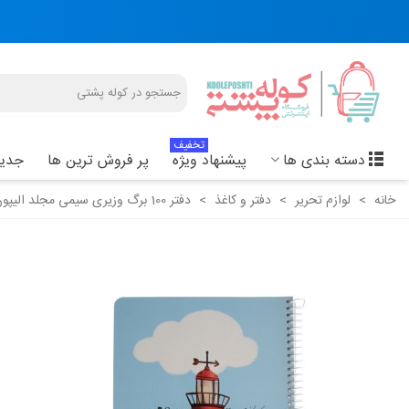
تخفیف
دسته بندی ها
پیشنهاد ویژه
پر فروش ترین ها
جدید
خانه
>
لوازم تحریر
>
دفتر و کاغذ
>
دفتر 100 برگ وزیری سیمی مجلد الیپون - کد 2781290