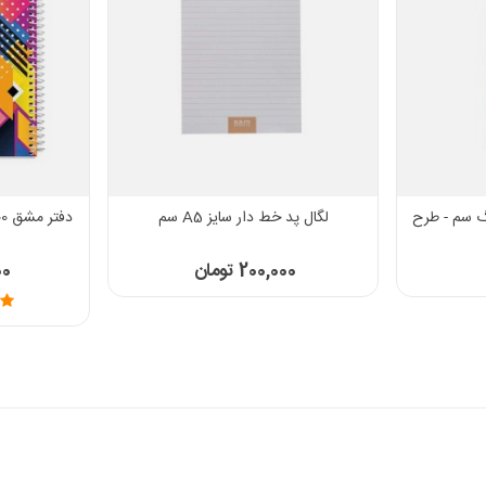
 چک لیست 52 برگ سم - طرح
لگال پد خط دار سایز A5 سم
دفتر مشق 100 برگ الیپون کد 2371265
200,000 تومان
000