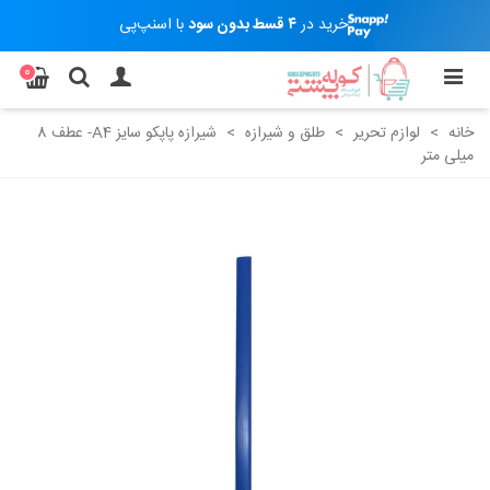
خرید در
۴ قسط بدون سود
با اسنپ‌پی
0
خانه
>
لوازم تحریر
>
طلق و شیرازه
>
شیرازه پاپکو سایز A4- عطف 8
میلی متر