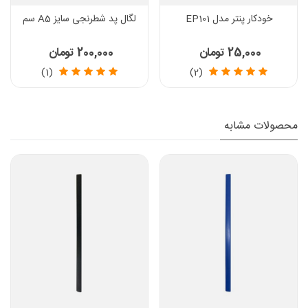
خودکار پنتر مدل EP101
لگال پد شطرنجی سایز A5 سم
25,000 تومان
200,000 تومان
(1)
(2)
محصولات مشابه