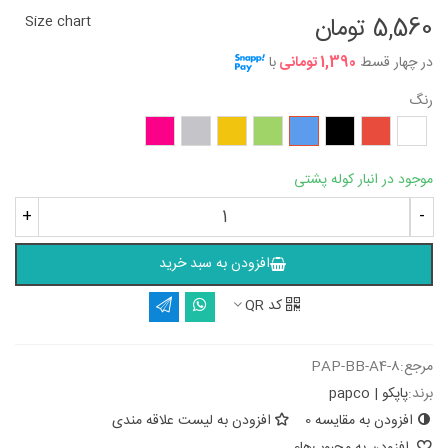
5,560 تومان
Size chart
در چهار قسط
1,390 تومانی
با
رنگ
سفید
قرمز
مشکی
آبی
سبز
زرد
طوسی
سرخابی
موجود در انبار کوله پشتی
+
-
افزودن به سبد خرید
کد QR
مرجع:
PAP-BB-A4-8
برند:
پاپکو | papco
افزودن به مقایسه
0
افزودن به لیست علاقه مندی
افزودن به محبوب‌ها
0