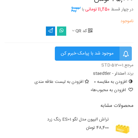
در چهار قسط
11,250 تومانی
با
ناموجود
کد QR
موجود شد با پیامک خبرم کن
مرجع:
STD-512001
برند:
استدلر - staedtler
افزودن به مقایسه
0
افزودن به لیست علاقه مندی
افزودن به محبوب‌ها
0
محصولات مشابه
تراش الیپون مدل لگو ES01 رنگ زرد
48,400 تومان