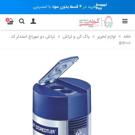
خرید در
۴ قسط بدون سود
با اسنپ‌پی
0
خانه
>
لوازم تحریر
>
پاک کن و تراش
>
تراش دو سوراخ استدلر کد
512001