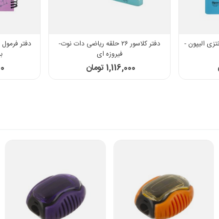
انتزی الیپون -
دفتر کلاسور ۲۶ حلقه ریاضی دات نوت-
فیروزه ای
ب
1,116,000 تومان
00