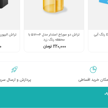
تراش دو سوراخ استدلر مدل 512006 با
تراش الیپون مدل لگو
محفظه رنگ زرد
220,000 تومان
00
مکان خرید اقساطی
پردازش و ارسال سری
۰