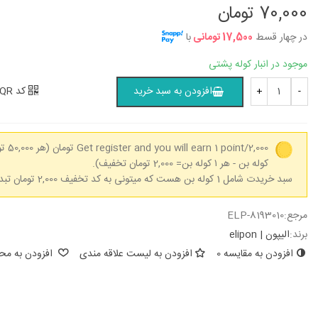
70,000 تومان
در چهار قسط
17,500 تومانی
با
موجود در انبار کوله پشتی
کد QR
افزودن به سبد خرید
+
-
Get register and you will earn 1 point/2,000 تومان
کوله بن - هر ۱ کوله بن= 2,000 تومان تخفیف).
سبد خریدت شامل 1 کوله بن هست که میتونی به کد تخفیف 2,000 تومان تبدیل کنی.
مرجع:
ELP-8193010
برند:
الیپون | elipon
افزودن به مقایسه
0
افزودن به لیست علاقه مندی
افزودن به محب