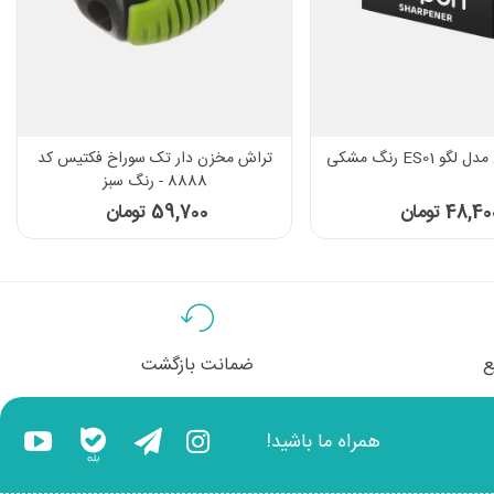
 ES01 رنگ مشکی
تراش مخزن دار تک سوراخ فکتیس کد
8888 - رنگ سبز
48,4 تومان
59,700 تومان
ع
ضمانت بازگشت
همراه ما باشید!