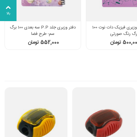
بالا
دفتر فرمول وزیری فیزیک دات نوت 100
دفتر وزیری جلد P.P سه بعدی 100 برگ
رگ رنگ صورتی
سم- طرح فضا
500,0 تومان
552,000 تومان