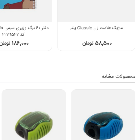
ماژیک علامت زن Classic پنتر
دفتر 60 برگ وزیری سیمی ف
کد 2231542
58,500 تومان
186,000 تومان
محصولات مشابه