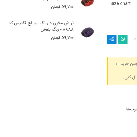
Size chart
59,700 تومان
تراش مخزن دار تک سوراخ فکتیس کد
8888 - رنگ بنفش
59,700 تومان
(هر 50,000 تومان خرید= ۱
وب‌ها
0