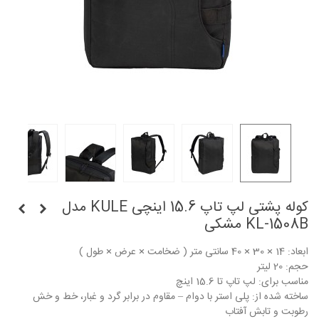
کوله پشتی لپ تاپ 15.6 اینچی KULE مدل
KL-1508B مشکی
ابعاد: 14 × 30 × 40 سانتی متر ( ضخامت × عرض × طول )
حجم: 20 لیتر
مناسب برای: لپ تاپ تا 15.6 اینچ
ساخته شده از: پلی استر با دوام – مقاوم در برابر گرد و غبار، خط و خش
رطوبت و تابش آفتاب