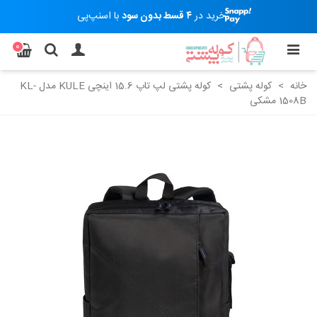
خرید در
۴ قسط بدون سود
با اسنپ‌پی
0
خانه
>
کوله پشتی
>
کوله پشتی لپ تاپ 15.6 اینچی KULE مدل KL-
1508B مشکی