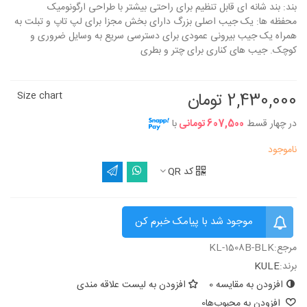
بند: بند شانه ای قابل تنظیم برای راحتی بیشتر با طراحی ارگونومیک
محفظه ها: یک جیب اصلی بزرگ دارای بخش مجزا برای لپ تاپ و تبلت به
همراه یک جیب بیرونی عمودی برای دسترسی سریع به وسایل ضروری و
کوچک. جیب های کناری برای چتر و بطری
2,430,000 تومان
Size chart
در چهار قسط
607,500 تومانی
با
ناموجود
کد QR
موجود شد با پیامک خبرم کن
مرجع:
KL-1508B-BLK
برند:
KULE
افزودن به مقایسه
0
افزودن به لیست علاقه مندی
افزودن به محبوب‌ها
0