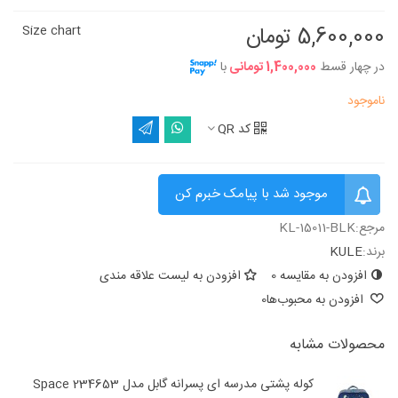
5,600,000 تومان
Size chart
در چهار قسط
1,400,000 تومانی
با
ناموجود
کد QR
موجود شد با پیامک خبرم کن
مرجع:
KL-15011-BLK
برند:
KULE
افزودن به مقایسه
0
افزودن به لیست علاقه مندی
افزودن به محبوب‌ها
0
محصولات مشابه
کوله پشتی مدرسه ای پسرانه گابل مدل 234653 Space