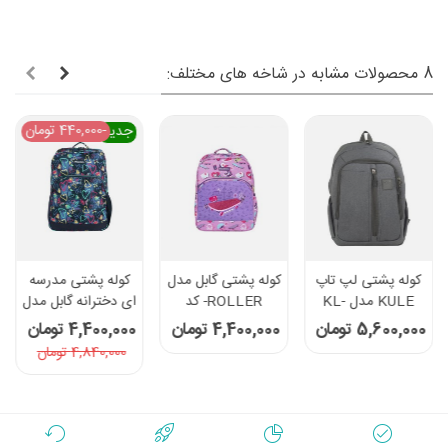
8 محصولات مشابه در شاخه های مختلف:
-440,000 تومان
جدید
کوله پشتی لپ تاپ
کوله پشتی گابل مدل
کوله پشتی مدرسه
KULE مدل KL-
ROLLER- کد
ای دخترانه گابل مدل
15011 مناسب برای
232502019
234302 Tizas
5,600,000 تومان
4,400,000 تومان
4,400,000 تومان
لپ تاپ 15.6 اینچی
4,840,000 تومان
طوسی