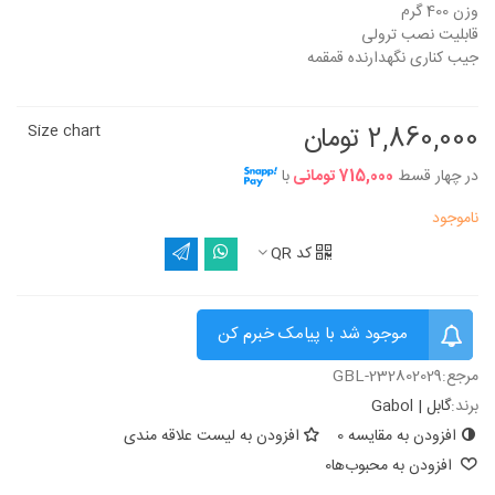
وزن 400 گرم
قابلیت نصب ترولی
جیب کناری نگهدارنده قمقمه
2,860,000 تومان
Size chart
در چهار قسط
715,000 تومانی
با
ناموجود
کد QR
موجود شد با پیامک خبرم کن
مرجع:
GBL-232802029
برند:
گابل | Gabol
افزودن به مقایسه
0
افزودن به لیست علاقه مندی
افزودن به محبوب‌ها
0