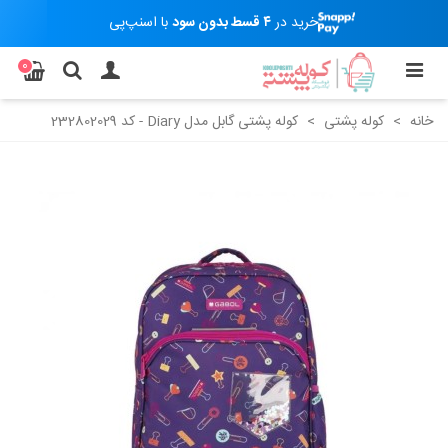
خرید در
۴ قسط بدون سود
با اسنپ‌پی
0
خانه
>
کوله پشتی
>
کوله پشتی گابل مدل Diary - کد 232802029