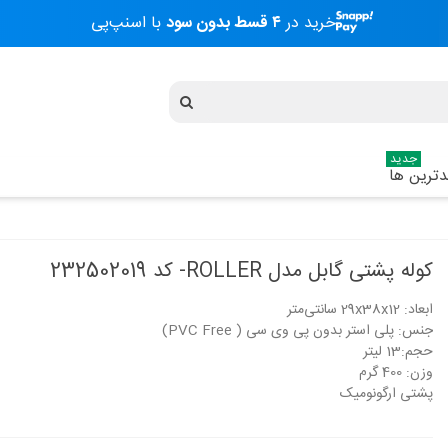
خرید در
۴ قسط بدون سود
با اسنپ‌پی
جدید
ترین ها
کوله پشتی گابل مدل ROLLER- کد 232502019
ابعاد: 29x38x12 سانتی‌متر
کوله پشتی مدرسه ای پسرانه گابل مدل
کوله پشتی مدرسه 
جنس: پلی استر بدون پی وی سی ( PVC Free)
Cubik 236496
236892 Galaxy
حجم:13 لیتر
9,130,000 تومان
7,480,000 تومان
وزن: 400 گرم
پشتی ارگونومیک
ترولی کوله پشتی گابل
کوله پشتی مدرسه 
234653 Space