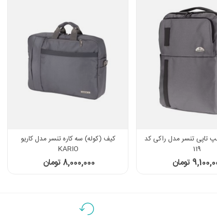
پ تاپی تنسر مدل راکی کد
کیف (کوله) سه کاره تنسر مدل کاریو
KARIO
119
9,100, تومان
8,000,000 تومان