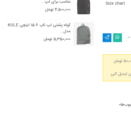
مناسب برای لپ...
Size chart
4,500,000 تومان
ای دخترانه گابل مدل
کوله پشتی لپ تاپ 15.6 اینچی KULE
B
مدل...
7,370,0 تومان
5,350,000 تومان
(هر 50,000 تومان
وب‌ها
0