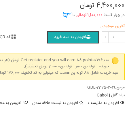
2,970,000 تومان
4,400,000 تومان
6,490,000 تومان
در چهار قسط
1,100,000 تومانی
با
کوله پشتی مدرسه پسرانه گابل مدل
کوله پشتی مدرسه 
آخرین موجودی
ouquet 235653
Cubik 236406
5,500,000 تومان
6,900,000 تومان
00
کد QR
افزودن به سبد خرید
+
-
-470,000 تومان
Get register and you will earn 88 points/176,000 تومان
خرید= ۱ کوله بن - هر ۱ کوله بن= 2,000 تومان تخفیف).
سبد خریدت شامل 88 کوله بن هست که میتونی به کد تخفیف 176,000 تومان تبدیل کنی.
مرجع:
GBL-232502019
برند:
گابل | Gabol
افزودن به مقایسه
0
افزودن به لیست علاقه مندی
افزودن به محب