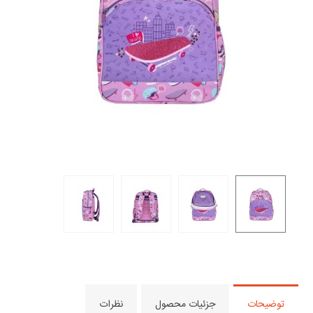
7,810,000 تومان
کوله پشتی مدرسه ای دخترانه گابل مدل
Acqua 235740
7,810,000 تومان
توضیحات
جزئیات محصول
نظرات