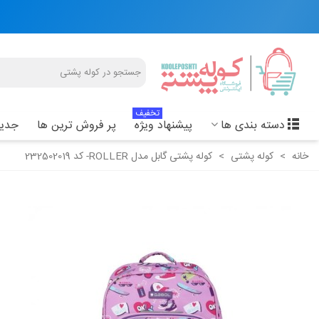
تخفیف
دسته بندی ها
پیشنهاد ویژه
پر فروش ترین ها
جدید
خانه
>
کوله پشتی
>
کوله پشتی گابل مدل ROLLER- کد 232502019
کوله پشتی گابل مدل ROLLER- کد
232502019
4,400,000 تومان
کوله پشتی مدرسه ای دخترانه گابل مدل
236040 Funny