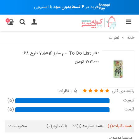
خرید در
۴ قسط بدون سود
با اسنپ‌پی
0
خانه
>
نظرات
دفتر To Do List سم سایز 14×7.5 طرح 168
173,000 تومان
5
رتبه‌بندی کلی
1 نظرات
کیفیت
(5)
قیمت
(5)
همه نظرات
(1)
همه ستاره‌ها
(1)
با تصاویر
(0)
محبوبیت
پریسا موسوی