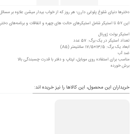
دخترها دنیای شلوغ پلوغی دارن؛ هر روز که از خواب بیدار میشن علاوه بر مسائل 
این ۵۷ تا استیکر شامل استیکرهای حالت های چهره و اتفاقات و برنامه‌های دخترونه‌اس که می‌تونید برای زیباتر و منظم تر کردن دفتر و کاغذ برنامه‌ریزیتون ازش استفاده کنید.
استیکر بولت ژورنال
تعداد استیکر در یک برگ: 57 عدد
ابعاد یک برگ: 13/5×17/5 سانتیمتر (A5)
ضد آب
مناسب برای استفاده روی موبایل، لپتاپ و دفتر با قدرت چسبندگی بالا
برش خورده
خریداران این محصول، این کالاها را نیز خریده اند: