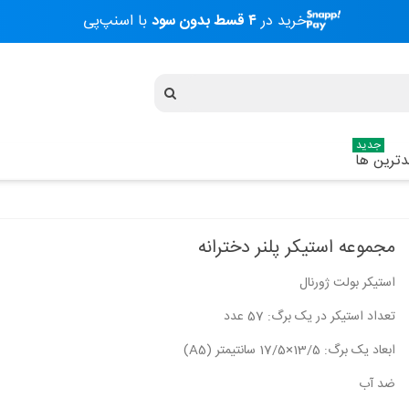
خرید در
۴ قسط بدون سود
با اسنپ‌پی
جدید
ترین ها
مجموعه استیکر پلنر دخترانه
استیکر بولت ژورنال
استیکر طرح UNDER HIS EYE
استیکر طرح فیلم 
تعداد استیکر در یک برگ: 57 عدد
20,000 تومان
20,000 تومان
ابعاد یک برگ: 13/5×17/5 سانتیمتر (A5)
ضد آب
استیکر طرح UN Der His Eye
استیکر طرح ماشین