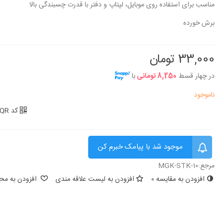
20,000 تومان
20,000 تومان
مناسب برای استفاده روی موبایل، لپتاپ و دفتر با قدرت چسبندگی بالا
برش خورده
استیکر طرح توپ بسکتبال
استیکر طرح ماشین
20,000 تومان
20,000 تومان
33,000 تومان
در چهار قسط
8,250 تومانی
با
ناموجود
کد QR
موجود شد با پیامک خبرم کن
مرجع:
MGK-STK-10
افزودن به مقایسه
0
افزودن به لیست علاقه مندی
افزودن به محب