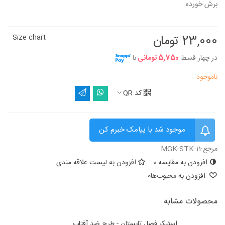
برش خورده
23,000 تومان
Size chart
در چهار قسط
5,750 تومانی
با
ناموجود
کد QR
موجود شد با پیامک خبرم کن
مرجع:
MGK-STK-11
افزودن به مقایسه
0
افزودن به لیست علاقه مندی
افزودن به محبوب‌ها
0
محصولات مشابه
استیکر فصل تابستان - طرح ضد آفتاب