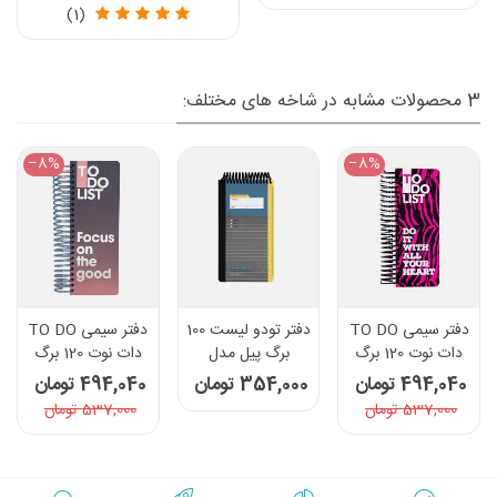
(1)
3 محصولات مشابه در شاخه های مختلف:
‎−8%
‎−8%
دفتر سیمی TO DO
دفتر تودو لیست 100
دفتر سیمی TO DO
دات نوت 120 برگ
برگ پیل مدل
دات نوت 120 برگ
طرح Do It With All
پروجکت - رنگ
طرح Focus On
494,040 تومان
354,000 تومان
494,040 تومان
Your Heart
طوسی تیره
The Good
537,000 تومان
537,000 تومان