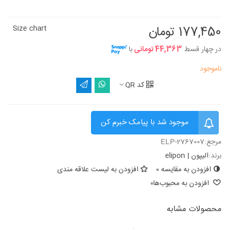
177,450 تومان
Size chart
در چهار قسط
44,363 تومانی
با
ناموجود
کد QR
موجود شد با پیامک خبرم کن
مرجع:
ELP-2767007
برند:
الیپون | elipon
افزودن به مقایسه
0
افزودن به لیست علاقه مندی
افزودن به محبوب‌ها
0
محصولات مشابه