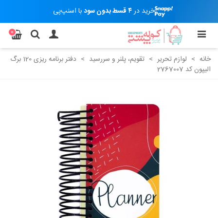
خرید در
۴ قسط بدون سود
با اسنپ‌پی
0
خانه
>
لوازم تحریر
>
تقویم، پلنر و سررسید
>
دفتر برنامه ریزی 120 برگ
الیپون کد 2767007