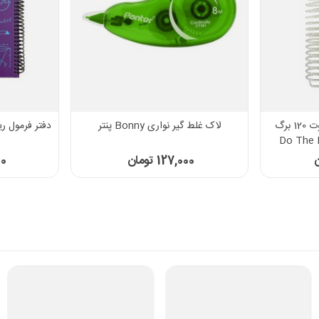
دفتر سیمی TO DO دات نوت 120 برگ
لاک غلط گیر نواری Bonny پنتر
127,000 تومان
00