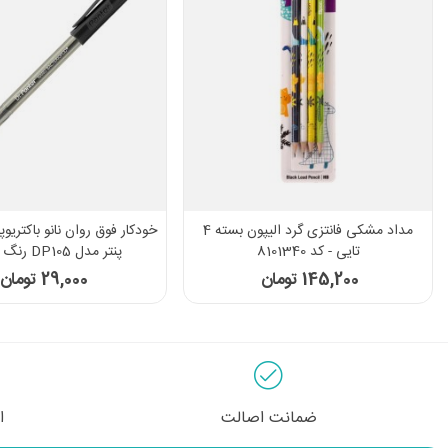
مداد مشکی فانتزی گرد الیپون بسته 4
تایی - کد 8101340
پنتر مدل DP105 رنگ مشکی
145,200 تومان
29,000 تومان
ضمانت اصالت
ا