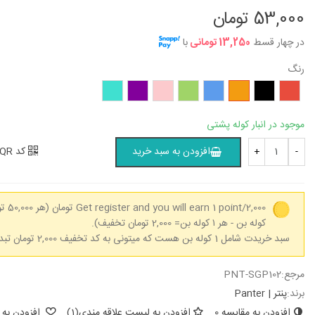
53,000 تومان
در چهار قسط
13,250 تومانی
با
رنگ
قرمز
مشکی
نارنجی
آبی
سبز
صورتی
بنفش
فیروزه‌ای
موجود در انبار کوله پشتی
کد QR
افزودن به سبد خرید
+
-
Get register and you will earn 1 point/2,000 تومان
کوله بن - هر ۱ کوله بن= 2,000 تومان تخفیف).
سبد خریدت شامل 1 کوله بن هست که میتونی به کد تخفیف 2,000 تومان تبدیل کنی.
مرجع:
PNT-SGP102
برند:
پنتر | Panter
افزودن به مقایسه
0
افزودن به لیست علاقه مندی
(
1
)
افزودن به 