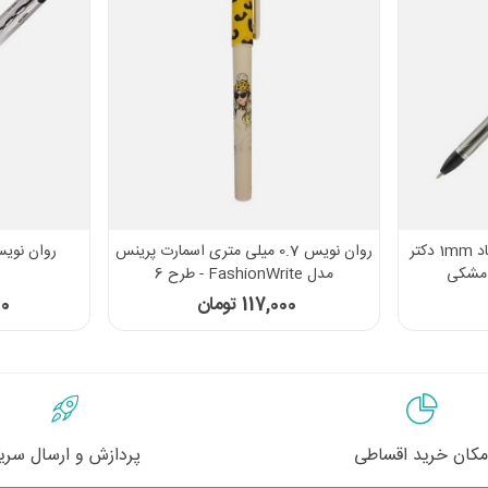
خودکار فوق روان نانو باکتریوپاد 1mm دکتر
روان نویس 0.7 میلی متری اسمارت پرینس
روان نویس ی
مدل FashionWrite - طرح 6
117,000 تومان
00
مکان خرید اقساطی
پردازش و ارسال سری