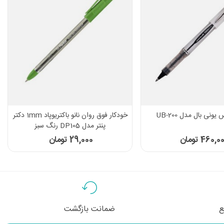
ونی بال مدل UB-200
خودکار فوق روان نانو باکتریوپاد 1mm دکتر
پنتر مدل DP105 رنگ سبز
460,0 تومان
29,000 تومان
ع
ضمانت بازگشت