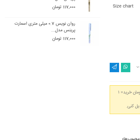
Size chart
117,000 تومان
روان نویس 0.7 میلی متری اسمارت
پرینس مدل...
117,000 تومان
(هر 50,000 تومان خرید= ۱
محبوب‌ها
0