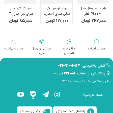
راپید یونی-بال مدل
روان نویس 0.7
خودکار 0.7 میلی
Pin 200 قطر
میلی متری اسمارت
متری زبرا مدل Z1 -
نوشتاری 0.6 میلی
پرینس مدل
رنگ مشکی
247,000 تومان
117,000 تومان
85,000 تومان
متر
FashionWrite -
طرح 3
ضمانت اصالت
امکان خرید
پردازش و ارسال
ضمانت بازگشت
اقساطی
سریع
تلفن پشتیبانی:
۹۱۰۰۱۰۵۷-۰۲۱
پشتیبانی واتساپ:
۰۹۹۰۶۱۹۹۰۵۱
زمان پاسخگویی: شنبه تا پنجشنبه ۹ تا ۱۷
همراه ما باشید!
راهنمای ثبت سفارش
پیگیری سفارش