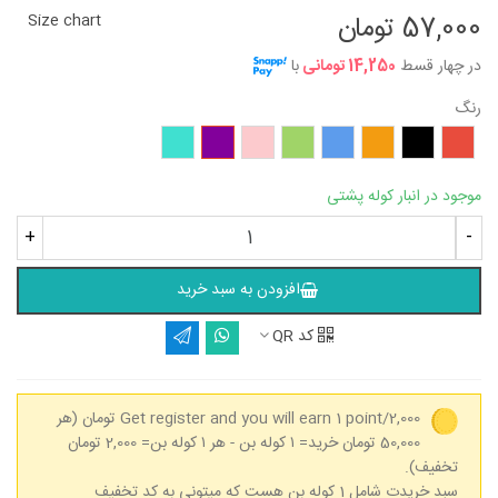
57,000 تومان
Size chart
در چهار قسط
14,250 تومانی
با
رنگ
قرمز
مشکی
نارنجی
آبی
سبز
صورتی
بنفش
فیروزه‌ای
موجود در انبار کوله پشتی
+
-
افزودن به سبد خرید
کد QR
Get register and you will earn 1 point/2,000 تومان
(هر
50,000 تومان خرید= ۱ کوله بن - هر ۱ کوله بن= 2,000 تومان
تخفیف).
سبد خریدت شامل 1 کوله بن هست که میتونی به کد تخفیف