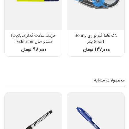
لاک غلط گیر نواری Bonny
ماژیک علامت گذار(هایلایت)
Sport پنتر
استدلر مدل Textsurfer
Classic کد 364
127,000 تومان
98,000 تومان
محصولات مشابه