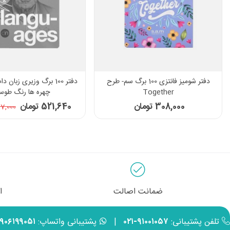
دفتر شومیز فانتزی 100 برگ سم- طرح
دفتر 100 برگ وزیری زبا
Together
چهره ها رنگ طوس
308,000 تومان
521,640 تومان
567,000 ت
ضمانت اصالت
ا
تلفن پشتیبانی:
۹۱۰۰۱۰۵۷-۰۲۱
|
پشتیبانی واتساپ:
۹۹۰۶۱۹۹۰۵۱