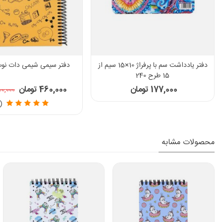
دفتر یادداشت سم با پرفراژ 10×15 سیم از
دفتر سیمی شیمی دات نوت 100 ب
15 طرح 240
177,000 تومان
460,000 تومان
500,000 تو
(2)
محصولات مشابه