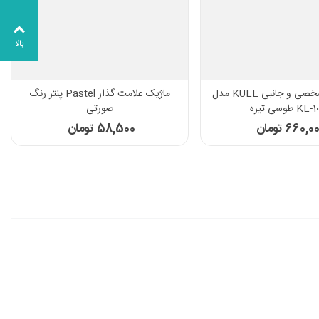
بالا
کیف لوازم شخصی و جانبی KULE مدل
ماژیک علامت گذار Pastel پنتر رنگ
KL طوسی تیره
صورتی
660,0 تومان
58,500 تومان