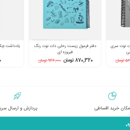
ن دات نوت سری
دفتر فرمول زیست رحلی دات نوت رنگ
ی
فیروزه ای
870,320 تومان
00
ومان
946,000 تومان
مکان خرید اقساطی
پردازش و ارسال سری
۰