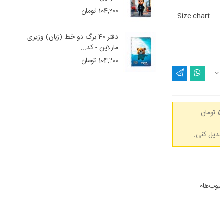
104,200 تومان
Size chart
و خط (زبان) وزیری
دفتر 40 برگ دو خط (زبان) وزیری
مازلاین - کد...
104,200 تومان
(هر 50,000 تومان
وب‌ها
0