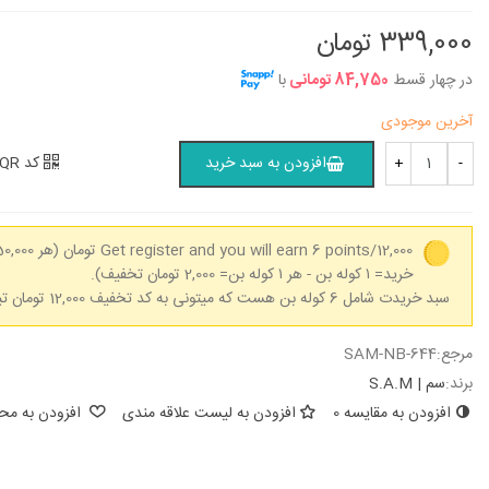
104,200 تومان
104,200 تومان
339,000 تومان
در چهار قسط
84,750 تومانی
با
دفتر 40 برگ دو خط (زبان) وزیری
دفتر 40 برگ د
مازلاین - کد...
مازلاین - کد...
آخرین موجودی
104,200 تومان
104,200 تومان
کد QR
افزودن به سبد خرید
+
-
Get register and you will earn 6 points/12,000 تومان
خرید= ۱ کوله بن - هر ۱ کوله بن= 2,000 تومان تخفیف).
سبد خریدت شامل 6 کوله بن هست که میتونی به کد تخفیف 12,000 تومان تبدیل کنی.
مرجع:
SAM-NB-644
برند:
سم | S.A.M
افزودن به مقایسه
0
افزودن به لیست علاقه مندی
افزودن به محب