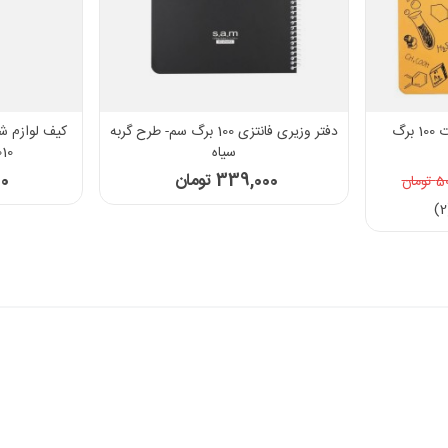
رگ
دفتر وزیری فانتزی 100 برگ سم- طرح گربه
سیاه
-1010
339,000 تومان
00
مان