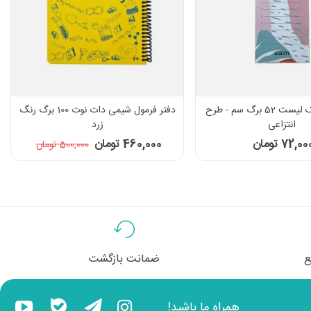
یادداشت چک لیست 52 برگ سم - طرح
دفتر فرمول شیمی دات نوت 100 برگ رنگ
انتزاعی
زرد
72,0 تومان
460,000 تومان
500,000 تومان
ع
ضمانت بازگشت
همراه ما باشید!