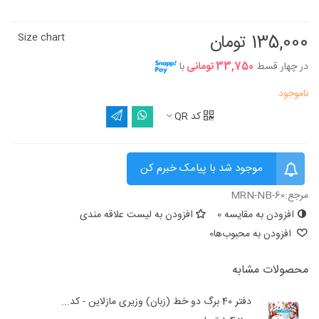
135,000 تومان
Size chart
در چهار قسط
33,750 تومانی
با
ناموجود
کد QR
موجود شد با پیامک خبرم کن
مرجع:
MRN-NB-60
افزودن به مقایسه
0
افزودن به لیست علاقه مندی
افزودن به محبوب‌ها
0
محصولات مشابه
دفتر 40 برگ دو خط (زبان) وزیری مازلاین - کد...