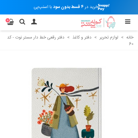
خرید در
۴ قسط بدون سود
با اسنپ‌پی
0
خانه
>
لوازم تحریر
>
دفتر و کاغذ
>
دفتر رقعی خط دار مستر نوت - کد
60