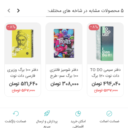
5 محصولات مشابه در شاخه های مختلف:
‎−8%
‎−8%
دفتر سیمی TO DO
دفتر شومیز فانتزی
دفتر 100 برگ وزیری
دات نوت 120 برگ
100 برگ سم- طرح
فارسی دات نوت
طرح I Can Do It
Trolls
سری چهره ها رنگ
494,040 تومان
308,000 تومان
521,640 تومان
زرد
537,000 تومان
567,000 تومان
ضمانت اصالت
امکان خرید
پردازش و ارسال
ضمانت بازگشت
اقساطی
سریع