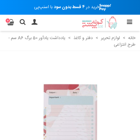
خرید در
۴ قسط بدون سود
با اسنپ‌پی
0
خانه
>
لوازم تحریر
>
دفتر و کاغذ
>
یادداشت یادآور 50 برگ A6 سم -
طرح انتزاعی