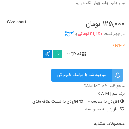
نوع چاپ: چاپ چهار رنگ دو رو
125,000 تومان
Size chart
در چهار قسط
31,250 تومانی
با
ناموجود
کد QR
موجود شد با پیامک خبرم کن
مرجع:
SAM-MO-A6-1006
برند:
سم | S.A.M
افزودن به مقایسه
0
افزودن به لیست علاقه مندی
افزودن به محبوب‌ها
0
محصولات مشابه