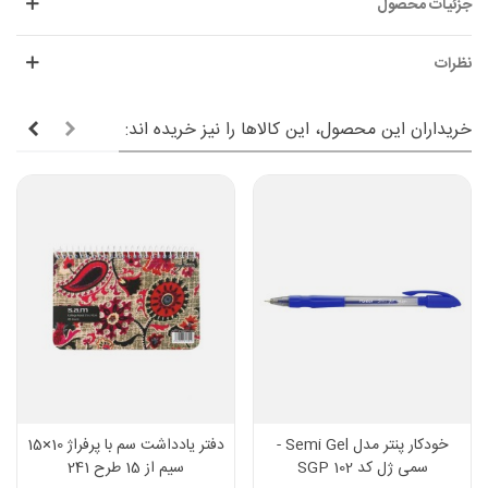
جزئیات محصول
نظرات
خریداران این محصول، این کالاها را نیز خریده اند:
خودکار پنتر مدل Semi Gel -
دفتر یادداشت سم با پرفراژ 10×15
سمی ژل کد SGP 102
سیم از 15 طرح 241