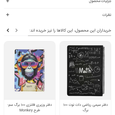
جزئیات محصول
نظرات
خریداران این محصول، این کالاها را نیز خریده اند:
دفتر سیمی ریاضی دات نوت 100
دفتر وزیری فانتزی 100 برگ سم-
برگ
طرح Monkey