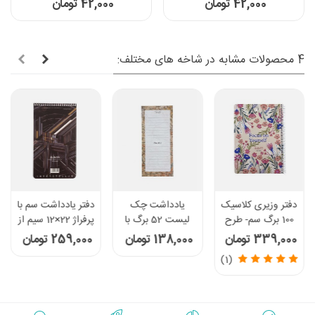
42,000 تومان
42,000 تومان
4 محصولات مشابه در شاخه های مختلف:
دفتر وزیری کلاسیک
یادداشت چک
دفتر یادداشت سم با
100 برگ سم- طرح
لیست 52 برگ با
پرفراژ 22×12 سیم از
Focus On
پرفراژ سم - طرح
12 - طرح
339,000 تومان
138,000 تومان
259,000 تومان
Yourself
نقشه
Interstellar
(1)