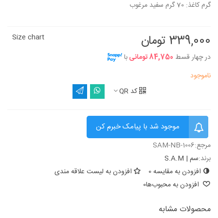
گرم کاغذ: 70 گرم سفید مرغوب
339,000 تومان
Size chart
در چهار قسط
84,750 تومانی
با
ناموجود
کد QR
موجود شد با پیامک خبرم کن
مرجع:
SAM-NB-1006
برند:
سم | S.A.M
افزودن به مقایسه
0
افزودن به لیست علاقه مندی
افزودن به محبوب‌ها
0
محصولات مشابه