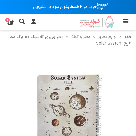
خرید در
۴ قسط بدون سود
با اسنپ‌پی
0
خانه
>
لوازم تحریر
>
دفتر و کاغذ
>
دفتر وزیری کلاسیک 100 برگ سم-
طرح Solar System