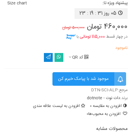
پیشنهاد ویژه تا:
Size chart
05 روز
23 : 19 : 30
460,000 تومان
500,000 تومان
در چهار قسط
115,000 تومانی
با
ناموجود
کد QR
موجود شد با پیامک خبرم کن
مرجع:
DTN-SCI-ALP
برند:
دات نوت - dotnote
افزودن به مقایسه
0
افزودن به لیست علاقه مندی
افزودن به محبوب‌ها
0
محصولات مشابه