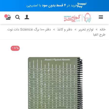
خرید در
۴ قسط بدون سود
با اسنپ‌پی
0
خانه
>
لوازم تحریر
>
دفتر و کاغذ
>
دفتر 100 برگ Science دات نوت
طرح الفبا
‎−8%