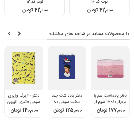
نوت کد 10
نوت کد 12
42,000 تومان
42,000 تومان
10 محصولات مشابه در شاخه های مختلف:
دفتر یادداشت سم با
دفتر یادداشت جلد
دفتر 40 برگ وزیری
پرفراژ 10×15 سیم از
سخت سیمی 80
سیمی فانتزی الیپون
15 - طرح قلب
برگ پاپکو - طرح
- کد 2141219
177,000 تومان
125,000 تومان
140,000 تومان
Gymboy