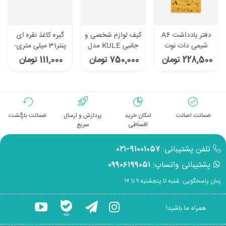
دفتر یادداشت A6
کیف لوازم شخصی و
گیره کاغذ نقره ای
شیمی دات نوت
جانبی KULE مدل
پنتر31 میلی متری-
سری Science رنگ
KL-1011 قهوه ای
بسته 100 عددی کد
228,500 تومان
750,000 تومان
111,000 تومان
زرد
PC 102
ضمانت اصالت
امکان خرید
پردازش و ارسال
ضمانت بازگشت
اقساطی
سریع
تلفن پشتیبانی:
۹۱۰۰۱۰۵۷-۰۲۱
پشتیبانی واتساپ:
۰۹۹۰۶۱۹۹۰۵۱
زمان پاسخگویی: شنبه تا پنجشنبه ۹ تا ۱۷
همراه ما باشید!