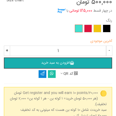
500,000 تومان
Size chart
در چهار قسط
125,000 تومانی
با
رنگ
مشکی
زرد
زرشکی
فیروزه‌ای
آخرین موجودی
+
-
افزودن به سبد خرید
کد QR
Get register and you will earn 10 points/20,000 تومان
(هر 50,000 تومان خرید= ۱ کوله بن - هر ۱ کوله بن= 2,000 تومان
تخفیف).
سبد خریدت شامل 10 کوله بن هست که میتونی به کد تخفیف
20,000 تومان تبدیل کنی.