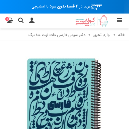
خرید در
۴ قسط بدون سود
با اسنپ‌پی
0
خانه
>
لوازم تحریر
>
دفتر سیمی فارسی دات نوت 100 برگ