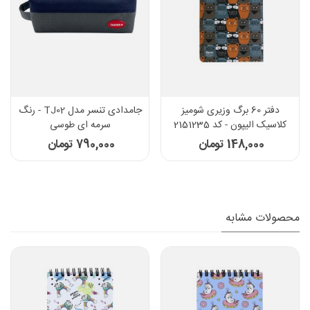
دفتر 60 برگ وزیری شومیز
جامدادی تنسر مدل TJ02 - رنگ
کلاسیک الیپون - کد 2151235
سرمه ای طوسی
148,000 تومان
790,000 تومان
محصولات مشابه