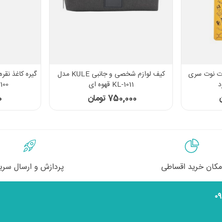
 شیمی دات نوت سری
کیف لوازم شخصی و جانبی KULE مدل
KL-1011 قهوه ای
100 عددی کد PC 102
750,000 تومان
0
مکان خرید اقساطی
پردازش و ارسال سری
۰