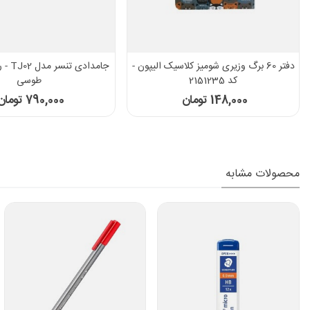
دفتر 60 برگ وزیری شومیز کلاسیک الیپون -
جامداد
کد 2151235
طوسی
148,000 تومان
790,000 تومان
محصولات مشابه