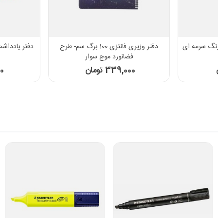
ی تنسر مدل TJ02 - رنگ سرمه ای
دفتر وزیری فانتزی 100 برگ سم- طرح
فضانورد موج سوار
339,000 تومان
00