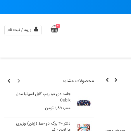
0
ورود / ثبت نام
محصولات مشابه
جامدادی دو زیپ گابل اسپانیا مدل
Cubik
1,870,000 تومان
دفتر 40 برگ دو خط (زبان) وزیری
مازلاین - کد...