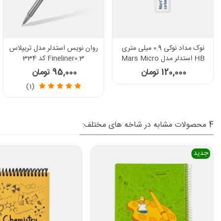
ی متری
روان نویس استدلر مدل تریپلاس
ماژیک چند منظوره استدلر مد
Mars 
Fineliner0.3 کد 334
 Permanent
نوک تخت کد 350
95,000 تومان
130,000 تومان
(1)
4 محصولات مشابه در شاخه های مختلف:
جدید