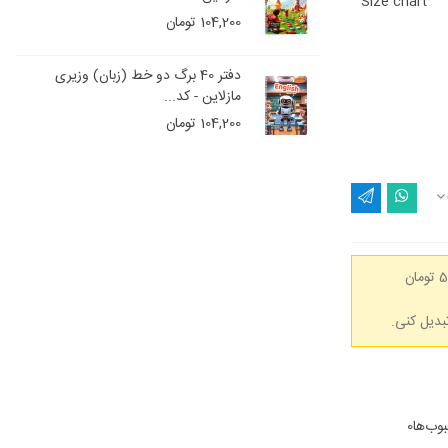
Size chart
104,200 تومان
دفتر 40 برگ دو خط (زبان) وزیری
مازلاین - کد...
104,200 تومان
(هر 50,000 تومان
وب‌ها
0