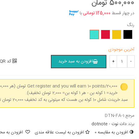
500,000 تومان
در چهار قسط
125,000 تومانی
با
رنگ
مشکی
زرد
زرشکی
فیروزه‌ای
آخرین موجودی
کد QR
افزودن به سبد خرید
+
-
Get register and you will earn 10 points/20,000 تومان
خرید= ۱ کوله بن - هر ۱ کوله بن= 2,000 تومان تخفیف).
سبد خریدت شامل 10 کوله بن هست که میتونی به کد تخفیف 20,000 تومان تبدیل کنی.
مرجع:
DTN-FA-1
برند:
دات نوت - dotnote
افزودن به مقایسه
0
افزودن به لیست علاقه مندی
افزودن به محب