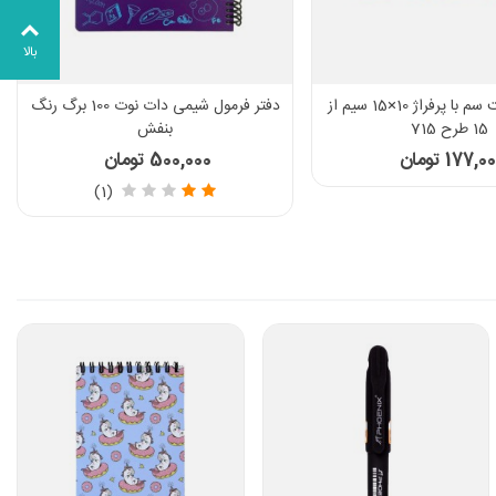
بالا
دفتر یادداشت سم با پرفراژ 10×15 سیم از
دفتر فرمول شیمی دات نوت 100 برگ رنگ
15 طرح 715
بنفش
177,0 تومان
500,000 تومان
(1)