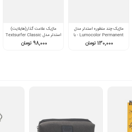
ل
ماژیک علامت گذار(هایلایت)
روان نویس فونیکس مدل هال
Lumocolor - با
استدلر مدل Textsurfer Classic
HULK
کد 364
98,000 تومان
45,000 تومان