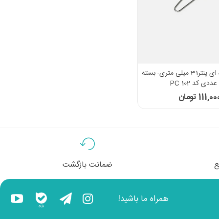
گیره کاغذ نقره ای پنتر31 میلی متری- بسته
111,00 تومان
ع
ضمانت بازگشت
همراه ما باشید!