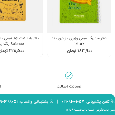
دفتر 100 برگ سیمی وزیری مازلاین - کد
دفتر یادداشت A6
1011120
Science رنگ زرد
183,900 تومان
228,500 تومان
ضمانت اصالت
ا
تلفن پشتیبانی:
۹۱۰۰۱۰۵۷-۰۲۱
|
پشتیبانی واتساپ:
۹۹۰۶۱۹۹۰۵۱
زمان پاسخگویی: شنبه تا پنجشنبه ۹ تا ۱۷