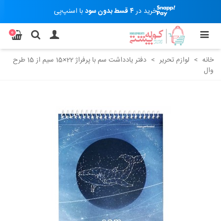
خرید در
۴ قسط بدون سود
با اسنپ‌پی
0
خانه
>
لوازم تحریر
>
دفتر یادداشت سم با پرفراژ 22×15 سیم از 15 طرح
وال