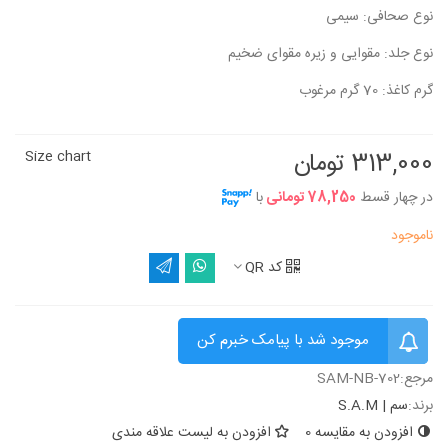
نوع صحافی: سیمی
نوع جلد: مقوایی و زیره مقوای ضخیم
گرم کاغذ: 70 گرم مرغوب
313,000 تومان
Size chart
در چهار قسط
78,250 تومانی
با
ناموجود
کد QR
موجود شد با پیامک خبرم کن
مرجع:
SAM-NB-702
برند:
سم | S.A.M
افزودن به مقایسه
0
افزودن به لیست علاقه مندی