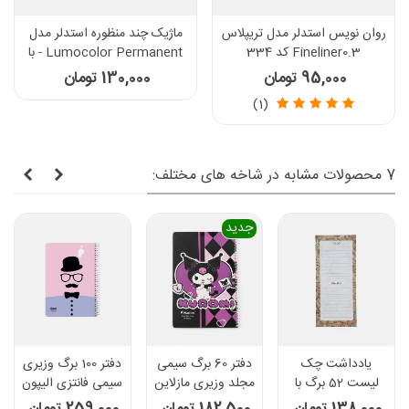
روان نویس استدلر مدل تریپلاس
ماژیک چند منظوره استدلر مدل
Fineliner0.3 کد 334
Lumocolor Permanent - با
نوک تخت کد 350
95,000 تومان
130,000 تومان
(1)
7 محصولات مشابه در شاخه های مختلف:
جدید
یادداشت چک
دفتر 60 برگ سیمی
دفتر 100 برگ وزیری
لیست 52 برگ با
مجلد وزیری مازلاین
سیمی فانتزی الیپون
پرفراژ سم - طرح
- کد 6011129
- کد 2393228