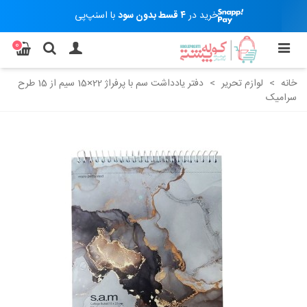
خرید در
۴ قسط بدون سود
با اسنپ‌پی
0
خانه
>
لوازم تحریر
>
دفتر یادداشت سم با پرفراژ 22×15 سیم از 15 طرح
سرامیک