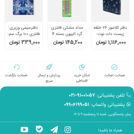
دفتر کلاسور 26 حلقه
مداد مشکی فانتزی
دفترسیمی وزیری
زیست دات نوت-
گرد الیپون بسته 4
فانتزی 100 برگ سم-
سرمه ای
تایی - کد 8102440
طرح Frozen
1,116,000 تومان
145,200 تومان
339,000 تومان
ضمانت اصالت
امکان خرید
پردازش و ارسال
ضمانت بازگشت
اقساطی
سریع
تلفن پشتیبانی:
۹۱۰۰۱۰۵۷-۰۲۱
پشتیبانی واتساپ:
۰۹۹۰۶۱۹۹۰۵۱
زمان پاسخگویی: شنبه تا پنجشنبه ۹ تا ۱۷
همراه ما باشید!