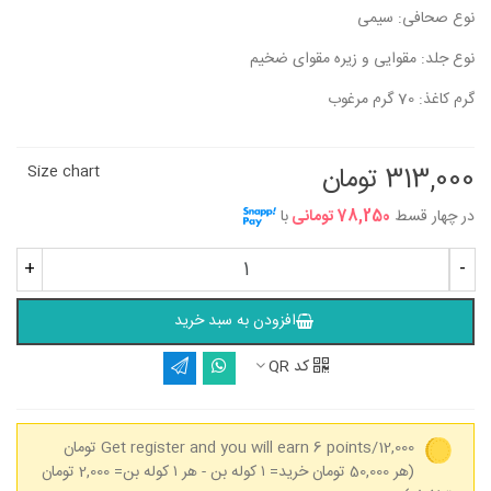
نوع صحافی: سیمی
نوع جلد: مقوایی و زیره مقوای ضخیم
گرم کاغذ: 70 گرم مرغوب
313,000 تومان
Size chart
در چهار قسط
78,250 تومانی
با
+
-
افزودن به سبد خرید
کد QR
Get register and you will earn 6 points/12,000 تومان
(هر 50,000 تومان خرید= ۱ کوله بن - هر ۱ کوله بن= 2,000 تومان