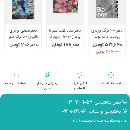
دفتر 100 برگ وزیری
دفتر یادداشت سم با
دفترسیمی وزیری
زیست دات نوت
پرفراژ 10×15 سیم از
فانتزی 80 برگ سم-
سری چهره ها رنگ
15 - طرح برگ
طرح Super Mario
521,640 تومان
177,000 تومان
306,000 تومان
طوسی
567,000 تومان
ضمانت اصالت
امکان خرید
پردازش و ارسال
ضمانت بازگشت
اقساطی
سریع
تلفن پشتیبانی:
۹۱۰۰۱۰۵۷-۰۲۱
پشتیبانی واتساپ:
۰۹۹۰۶۱۹۹۰۵۱
زمان پاسخگویی: شنبه تا پنجشنبه ۹ تا ۱۷