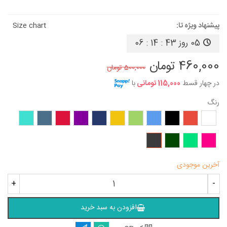
پیشنهاد ویژه تا:
Size chart
05 روز
06 : 14 : 43
460,000 تومان
500,000 تومان
در چهار قسط
115,000 تومانی
با
رنگ
سفید
قرمز
مشکی
آبی
سبز
زرد
سرمه‌ای
بنفش
زرشکی
آبی
فیروزه‌ای
نفتی
سرخابی
سبز
یشمی
طوسی
روشن
تیره
آخرین موجودی
+
-
افزودن به سبد خرید