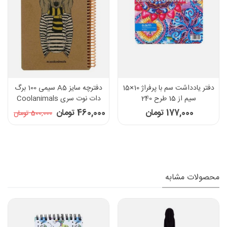
دفتر یادداشت سم با پرفراژ 10×15
دفترچه سایز A5 سیمی 100 برگ
سیم از 15 طرح 240
دات نوت سری Coolanimals
طرح اسپورت داگ
177,000 تومان
460,000 تومان
500,000 تومان
محصولات مشابه