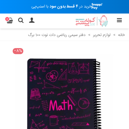
خرید در
۴ قسط بدون سود
با اسنپ‌پی
0
خانه
>
لوازم تحریر
>
دفتر سیمی ریاضی دات نوت 100 برگ
‎−8%