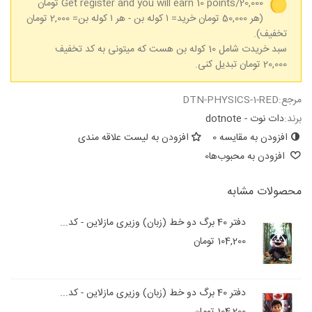
Get register and you will earn 10 points/20,000 تومان
(هر 50,000 تومان خرید= ۱ کوله بن - هر ۱ کوله بن= 2,000 تومان
تخفیف).
سبد خریدت شامل 10 کوله بن هست که میتونی به کد تخفیف
20,000 تومان تبدیل کنی.
مرجع:
DTN-PHYSICS-1-RED
برند:
دات نوت - dotnote
افزودن به مقایسه
0
افزودن به لیست علاقه مندی
افزودن به محبوب‌ها
0
محصولات مشابه
دفتر 40 برگ دو خط (زبان) وزیری مازلاین - کد...
104,200 تومان
دفتر 40 برگ دو خط (زبان) وزیری مازلاین - کد...