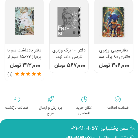
دفترسیمی وزیری
دفتر 100 برگ وزیری
دفتر یادداشت سم با
فانتزی 80 برگ سم-
فارسی دات نوت
پرفراژ 22×15 سیم از
طرح Sonic
سری چهره ها رنگ
15 طرح 696
306,000 تومان
567,000 تومان
313,000 تومان
طوسی
(1)
ضمانت اصالت
امکان خرید
پردازش و ارسال
ضمانت بازگشت
اقساطی
سریع
تلفن پشتیبانی:
۹۱۰۰۱۰۵۷-۰۲۱