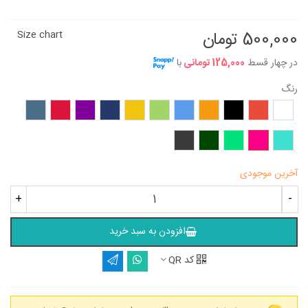
500,000 تومان
Size chart
در چهار قسط
125,000 تومانی
با
رنگ
سفید
قرمز
مشکی
نارنجی
آبی
سبز
زرد
سرمه‌ای
بنفش
زرشکی
آبی
نفتی
فیروزه‌ای
سرخابی
سبز
یشمی
طوسی
روشن
تیره
آخرین موجودی
+
-
افزودن به سبد خرید
کد QR