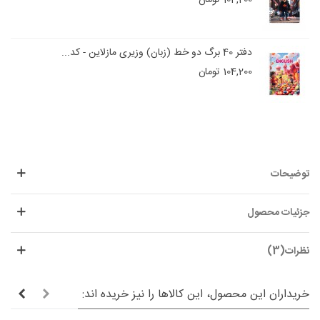
104,200 تومان
دفتر 40 برگ دو خط (زبان) وزیری مازلاین - کد...
104,200 تومان
توضیحات
جزئیات محصول
نظرات(3)
خریداران این محصول، این کالاها را نیز خریده اند: