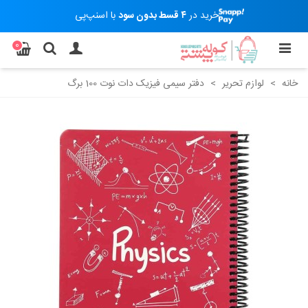
خرید در
۴ قسط بدون سود
با اسنپ‌پی
0
خانه
>
لوازم تحریر
>
دفتر سیمی فیزیک دات نوت 100 برگ