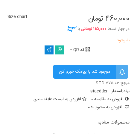
460,000 تومان
Size chart
در چهار قسط
115,000 تومانی
با
ناموجود
کد QR
موجود شد با پیامک خبرم کن
مرجع:
STD-775-03
برند:
استدلر - staedtler
افزودن به مقایسه
0
افزودن به لیست علاقه مندی
افزودن به محبوب‌ها
0
محصولات مشابه