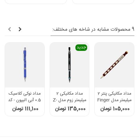
9 محصولات مشابه در شاخه های مختلف:
جدید
مداد مکانیکی پنتر 2
مداد مکانیکی 2
مداد نوکی کلاسیک
میلیمتر مدل Finger
میلیمتر زوم مدل Z-
0.5 آبی الیپون - کد
Pinch - رنگ
100100 - رنگ آبی
8141102
105,000 تومان
135,000 تومان
111,100 تومان
زرشکی