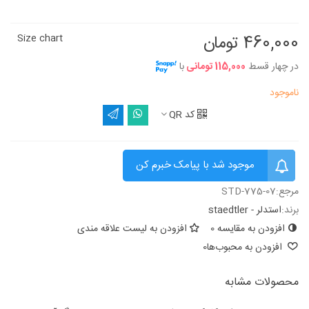
460,000 تومان
Size chart
در چهار قسط
115,000 تومانی
با
ناموجود
کد QR
موجود شد با پیامک خبرم کن
مرجع:
STD-775-07
برند:
استدلر - staedtler
افزودن به مقایسه
0
افزودن به لیست علاقه مندی
افزودن به محبوب‌ها
0
محصولات مشابه