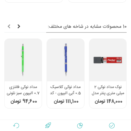
10 محصولات مشابه در شاخه های مختلف:
نوک مداد نوکی 2
مداد نوکی کلاسیک
مداد نوکی فانتزی
میلی متری پنتر مدل
0.5 آبی الیپون - کد
0.7 الیپون سبز نئونی
PL302
8141102
- کد 8152006
148,000 تومان
111,100 تومان
94,600 تومان