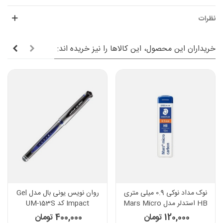
نظرات
خریداران این محصول، این کالاها را نیز خریده اند:
نوک مداد نوکی 0.9 میلی متری
روان نویس یونی بال مدل Gel
HB استدلر مدل Mars Micro
Impact کد UM-153S
Carbon کد 250
120,000 تومان
400,000 تومان