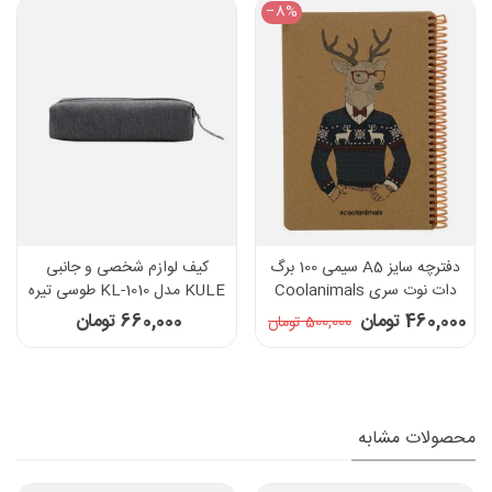
‎−8%
دفترچه سایز A5 سیمی 100 برگ
کیف لوازم شخصی و جانبی
دات نوت سری Coolanimals
KULE مدل KL-1010 طوسی تیره
طرح گوزن جنتلمن
460,000 تومان
660,000 تومان
500,000 تومان
محصولات مشابه