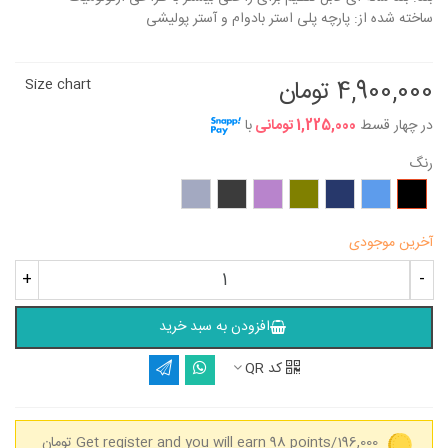
ساخته شده از: پارچه پلی استر بادوام و آستر پولیشی
4,900,000 تومان
Size chart
در چهار قسط
1,225,000 تومانی
با
رنگ
مشکی
آبی
سرمه‌ای
زیتونی
یاسی
طوسی
طوسی
تیره
روشن
آخرین موجودی
+
-
افزودن به سبد خرید
کد QR
Get register and you will earn 98 points/196,000 تومان