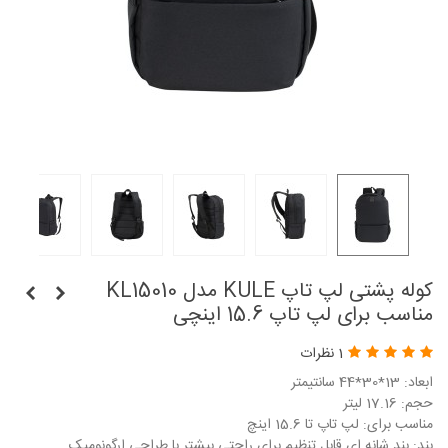
کوله پشتی لپ تاپ KULE مدل KL15010
مناسب برای لپ تاپ 15.6 اینچی
1 نظرات
ابعاد: 13*30*44 سانتیمتر
حجم: 17.16 لیتر
مناسب برای: لپ تاپ تا 15.6 اینچ
بند: بند شانه ای قابل تنظیم برای راحتی بیشتر با طراحی ارگونومیک