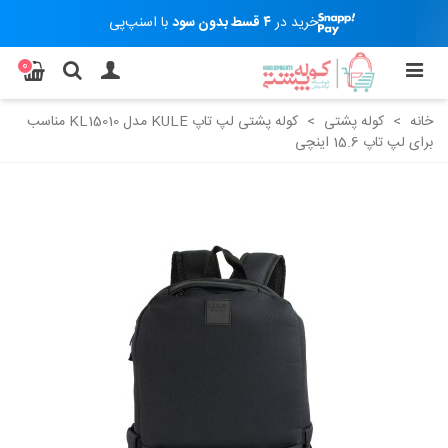
خرید در
۴ قسط بدون سود
با اسنپ‌پی
0
خانه
>
کوله پشتی
>
کوله پشتی لپ تاپ KULE مدل KL15010 مناسب
برای لپ تاپ 15.6 اینچی