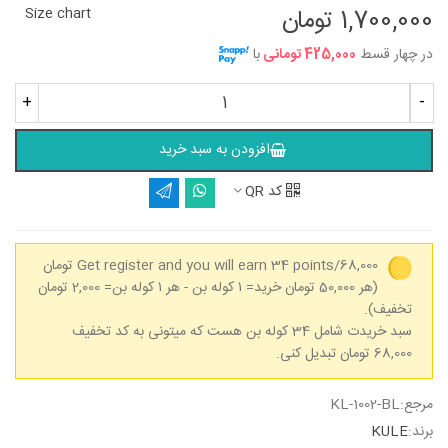
1,700,000 تومان
Size chart
در چهار قسط
425,000 تومانی
با
+
-
افزودن به سبد خرید
کد QR
Get register and you will earn 34 points/68,000 تومان
(هر 50,000 تومان خرید= ۱ کوله بن - هر ۱ کوله بن= 2,000 تومان
تخفیف).
سبد خریدت شامل 34 کوله بن هست که میتونی به کد تخفیف
68,000 تومان تبدیل کنی.
مرجع:
KL-1002-BL
برند:
KULE