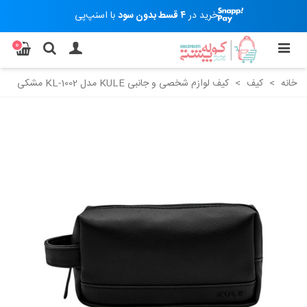
خرید در
۴ قسط بدون سود
با اسنپ‌پی
0
خانه
>
کیف
>
کیف لوازم شخصی و جانبی KULE مدل KL-1002 مشکی