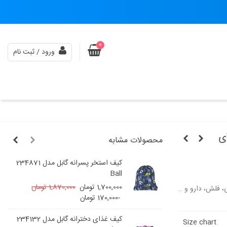
0
ورود / ثبت نام
محصولات مشابه
کیف استخر پسرانه گابل مدل 234871
Ball
1,700,000 تومان
1,870,000 تومان
ی، فلش، دارو و …
-170,000 تومان
کیف غذای دخترانه گابل مدل 234132
Size chart