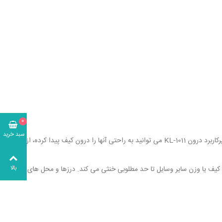
0
سبد خرید
این کیف دارای یک محفظه اصلی است، بسیار سبک و پرکاربرد است و فضای مناسبی برای قراردادن وسایل ضروری دارد. با قراردادن نوشت افزار و یا سایل مهم و پرکاربرد درون KL-1011 می توانید به راحتی آنها را درون کیف پیدا کرده، از میان
 کیف یا وزن سایر وسایل تا حد مطلوبی خنثی می کند. درزها و محل های اتصال
بالا