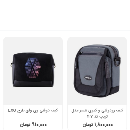
کیف رودوشی و کمری تنسر مدل
کیف دوشی وی وای طرح EXO
تریپ کد 127
1,800,000 تومان
910,000 تومان