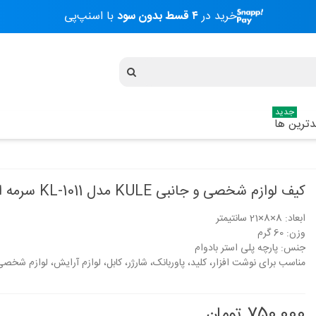
خرید در
۴ قسط بدون سود
با اسنپ‌پی
جدید
ترین ها
کیف لوازم شخصی و جانبی KULE مدل KL-1011 سرمه ای
ابعاد: 8×8×21 سانتیمتر
وزن: 60 گرم
جنس: پارچه پلی استر بادوام
مناسب برای نوشت افزار، کلید، پاوربانک، شارژر، کابل، لوازم آرایش، لوازم شخص
750,000 تومان