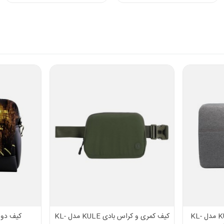
کاور 15 اینچی لپ تاپ KULE مدل KL-
کیف کمری و کراس بادی KULE مدل KL-
کیف دوش