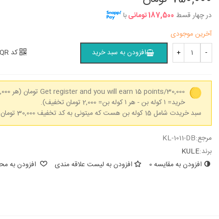
در چهار قسط
187,500 تومانی
با
آخرین موجودی
کد QR
افزودن به سبد خرید
+
-
Get register and you will earn 15 points/30,000 تومان
خرید= ۱ کوله بن - هر ۱ کوله بن= 2,000 تومان تخفیف).
سبد خریدت شامل 15 کوله بن هست که میتونی به کد تخفیف 30,000 تومان تبدیل کنی.
مرجع:
KL-1011-DB
برند:
KULE
افزودن به مقایسه
0
افزودن به لیست علاقه مندی
افزودن به محب