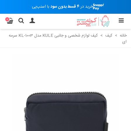
خرید در
۴ قسط بدون سود
با اسنپ‌پی
0
خانه
>
کیف
>
کیف لوازم شخصی و جانبی KULE مدل KL-1003 سرمه
ای