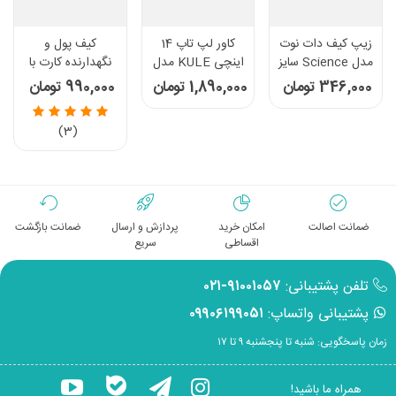
زیپ کیف دات نوت
کاور لپ تاپ 14
کیف پول و
مدل Science سایز
اینچی KULE مدل
نگهدارنده کارت با
A5 رنگ فیروزه ای
KL-1450B طوسی
مکانیزم اتوماتیک
346,000 تومان
1,890,000 تومان
990,000 تومان
روشن
NEWISH POLO
(3)
ضمانت اصالت
امکان خرید
پردازش و ارسال
ضمانت بازگشت
اقساطی
سریع
تلفن پشتیبانی:
۹۱۰۰۱۰۵۷-۰۲۱
پشتیبانی واتساپ:
۰۹۹۰۶۱۹۹۰۵۱
زمان پاسخگویی: شنبه تا پنجشنبه ۹ تا ۱۷
همراه ما باشید!