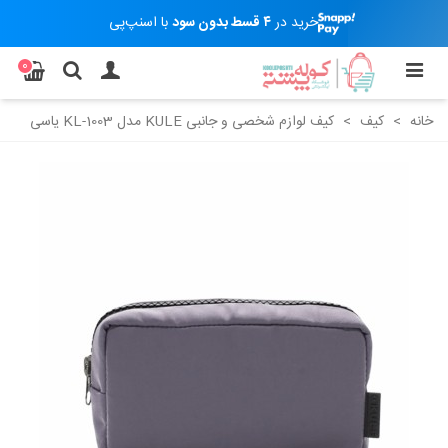
خرید در
۴ قسط بدون سود
با اسنپ‌پی
0
خانه
>
کیف
>
کیف لوازم شخصی و جانبی KULE مدل KL-1003 یاسی