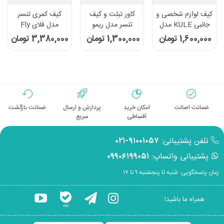
کیف لوازم شخصی و
کاور تبلت و کیف
کیف کمری تنسر
جانبی KULE مدل
تنسر مدل ریمو
مدل فلای Fly
KL-1003 عنابی
RIMO
1,600,000 تومان
1,300,000 تومان
3,380,000 تومان
ضمانت اصالت
امکان خرید
پردازش و ارسال
ضمانت بازگشت
اقساطی
سریع
تلفن پشتیبانی:
۹۱۰۰۱۰۵۷-۰۲۱
پشتیبانی واتساپ:
۰۹۹۰۶۱۹۹۰۵۱
زمان پاسخگویی: شنبه تا پنجشنبه ۹ تا ۱۷
همراه ما باشید!