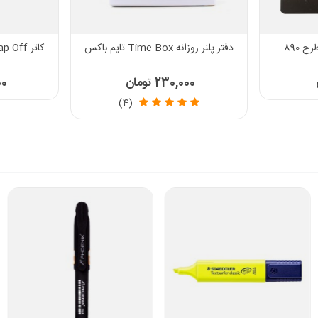
دفتر پلنر روزانه Time Box تایم باکس
کاتر Snap-Off پنتر سایز 9 میلی متری
230,000 تومان
000
(4)