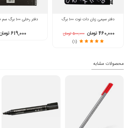
دفتر سیمی زبان دات نوت 100 برگ
دفتر رحلی 100 برگ سم طرح 890
460,000 تومان
619,000 تومان
500,000 تومان
(1)
محصولات مشابه