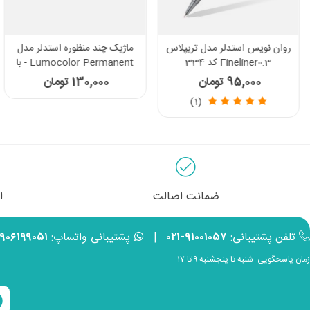
روان نویس استدلر مدل تریپلاس
ماژیک چند منظوره استدلر مدل
Fineliner0.3 کد 334
Lumocolor Permanent - با
نوک تخت کد 350
95,000 تومان
130,000 تومان
(1)
ضمانت اصالت
ا
تلفن پشتیبانی:
۹۱۰۰۱۰۵۷-۰۲۱
|
پشتیبانی واتساپ:
۹۹۰۶۱۹۹۰۵۱
زمان پاسخگویی: شنبه تا پنجشنبه ۹ تا ۱۷