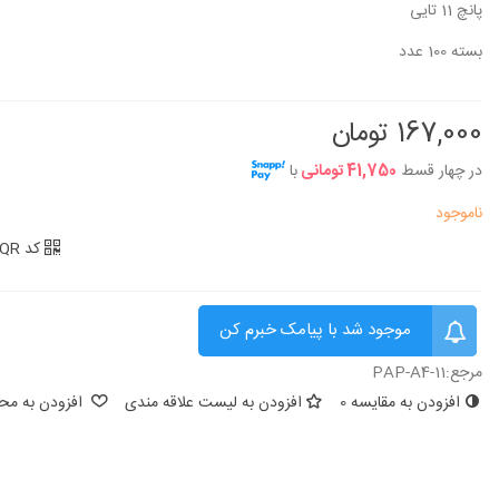
پانچ 11 تایی
7,810,000 تومان
5,500,000 تومان
بسته 100 عدد
کوله پشتی مدرسه ای پسرانه گابل مدل
جامدادی دو زیپ گا
Cubik
236892 Galaxy
167,000 تومان
9,130,000 تومان
1,870,000 تومان
در چهار قسط
41,750 تومانی
با
ناموجود
کد QR
موجود شد با پیامک خبرم کن
مرجع:
PAP-A4-11
افزودن به مقایسه
0
افزودن به لیست علاقه مندی
افزودن به محب