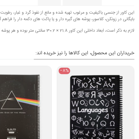
بایگانی در زونکن، کلاسور، پوشه های گیره دار و یا پاکت های دکمه دار را فراهم 
لازم به ذکر است، ابعاد داخلی این کاور 21.8 × 30.2 سانتی متر بوده و هر پوشه کیسه ای ظرفیت نگهداری 35 عدد برگه A4 را دارد.این محصول تنها در یک رنگ متنوع تولید و عرضه می شود.
خریداران این محصول، این کالاها را نیز خریده اند:
‎−8%