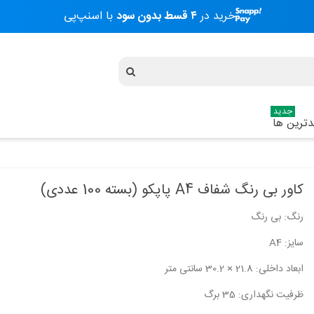
خرید در
۴ قسط بدون سود
با اسنپ‌پی
جدید
ترین ها
کاور بی رنگ شفاف A4 پاپکو (بسته 100 عددی)
رنگ: بی رنگ
کوله پشتی مدرسه ای دخترانه گابل مدل
ترولی کوله پشتی گ
236040 Funny
سایز: A4
2,970,000 تومان
7,810,000 تومان
ابعاد داخلی: 21.8 × 30.2 سانتی متر
ظرفیت نگهداری: 35 برگ
کوله پشتی مدرسه ای دخترانه گابل مدل
کوله پشتی مدرسه 
Cubik 236406
Acqua 235740