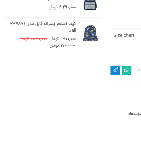
6,490,000 تومان
بل اسپانیا مدل
کیف استخر پسرانه گابل مدل 234871
Ball
Size chart
1,700,000 تومان
1,870,000 تومان
-170,000 تومان
وب‌ها
0