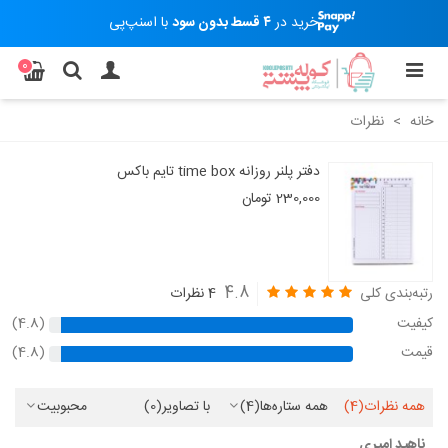
خرید در
۴ قسط بدون سود
با اسنپ‌پی
0
خانه
>
نظرات
دفتر پلنر روزانه time box تایم باکس
230,000 تومان
4.8
رتبه‌بندی کلی
4 نظرات
کیفیت
(4.8)
قیمت
(4.8)
همه نظرات
(4)
همه ستاره‌ها
(4)
با تصاویر
(0)
محبوبیت
ناهید امیری