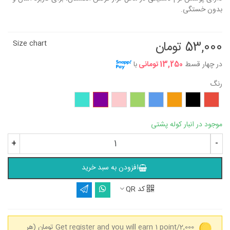
بدون خستگی.
53,000 تومان
Size chart
در چهار قسط
13,250 تومانی
با
رنگ
قرمز
مشکی
نارنجی
آبی
سبز
صورتی
بنفش
فیروزه‌ای
موجود در انبار کوله پشتی
+
-
افزودن به سبد خرید
کد QR
Get register and you will earn 1 point/2,000 تومان
(هر