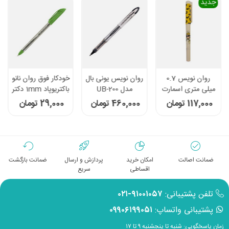
جدید
روان نویس 0.7
روان نویس یونی بال
خودکار فوق روان نانو
میلی متری اسمارت
مدل UB-200
باکتریوپاد 1mm دکتر
پرینس مدل
پنتر مدل DP105
117,000 تومان
460,000 تومان
29,000 تومان
FashionWrite -
رنگ سبز
طرح 6
ضمانت اصالت
امکان خرید
پردازش و ارسال
ضمانت بازگشت
اقساطی
سریع
تلفن پشتیبانی:
۹۱۰۰۱۰۵۷-۰۲۱
پشتیبانی واتساپ:
۰۹۹۰۶۱۹۹۰۵۱
زمان پاسخگویی: شنبه تا پنجشنبه ۹ تا ۱۷