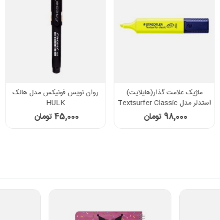
ماژیک علامت گذار(هایلایت)
روان نویس فونیکس مدل هالک
استدلر مدل Textsurfer Classic
HULK
کد 364
98,000 تومان
45,000 تومان