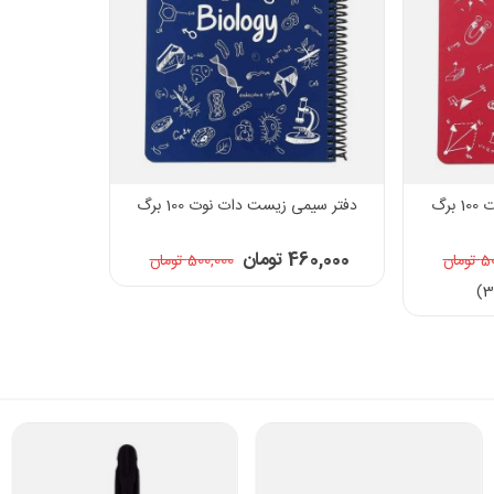
رگ
دفتر سیمی زیست دات نوت 100 برگ
460,000 تومان
مان
500,000 تومان