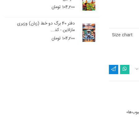
104,200 تومان
دفتر 40 برگ دو خط (زبان) وزیری
مازلاین - کد...
Size chart
104,200 تومان
وب‌ها
0