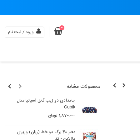
0
ورود / ثبت نام
محصولات مشابه
جامدادی دو زیپ گابل اسپانیا مدل
Cubik
1,870,000 تومان
دفتر 40 برگ دو خط (زبان) وزیری
مازلاین - کد...