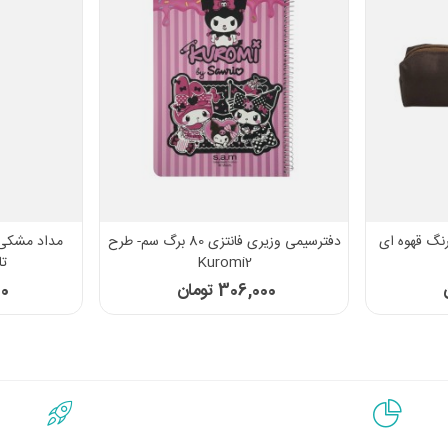
دفترسیمی وزیری فانتزی 80 برگ سم- طرح
Kuromi2
تای
306,000 تومان
200