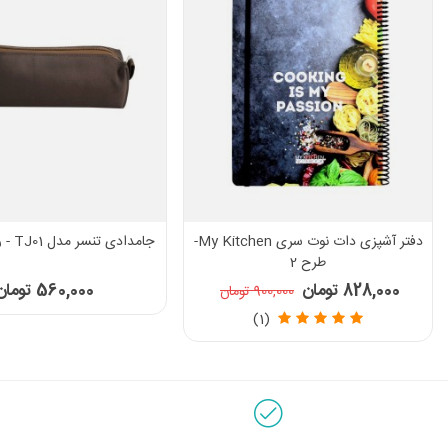
دفتر آشپزی دات نوت سری My Kitchen-
جامدادی تنسر مدل TJ01 - رنگ قهوه ای
طرح 2
828,000 تومان
560,000 تومان
900,000 تومان
(1)