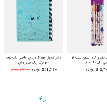
مداد مشکی فانتزی گرد الیپون بسته 4
دفتر فرمول Shiny وزیری ریاضی دات نوت
ی - کد 8101140
100 برگ رنگ فیروزه ای
145, تومان
544,640 تومان
592,000 تومان