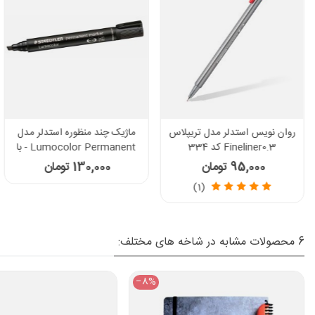
روان نویس استدلر مدل تریپلاس
ماژیک چند منظوره استدلر مدل
Fineliner0.3 کد 334
Lumocolor Permanent - با
نوک تخت کد 350
95,000 تومان
130,000 تومان
(1)
6 محصولات مشابه در شاخه های مختلف:
‎−8%