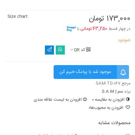
173,000 تومان
Size chart
در چهار قسط
43,250 تومانی
با
ناموجود
کد QR
موجود شد با پیامک خبرم کن
مرجع:
SAM-TD-167
برند:
سم | S.A.M
افزودن به مقایسه
0
افزودن به لیست علاقه مندی
افزودن به محبوب‌ها
0
محصولات مشابه