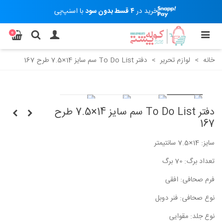
خرید در
۴ قسط بدون سود
با اسنپ‌پی
0
خانه
>
لوازم تحریر
>
دفتر To Do List سم سایز 14×7.5 طرح 167
دفتر To Do List سم سایز 14×7.5 طرح
167
سایز: 14×7.5 سانتیمتر
تعداد برگ: 70 برگ
فرم صحافی: افقی
نوع صحافی: فنر دوبل
نوع جلد: مقوایی