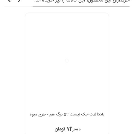
خریداران این محصول، این کالاها را نیز خریده اند:
یادداشت چک لیست 52 برگ سم - طرح میوه
72,000 تومان