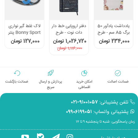
یادداشت یادآور 50
دفتر اروپایی خط دار
لاک غلط گیر نواری
برگ A5 سم - طرح
دات نوت - طرح
Bonny Sport پنتر
خوراکی
ریاضی
234,000 تومان
1,026,720 تومان
127,000 تومان
1,116,000 تومان
ضمانت اصالت
امکان خرید
پردازش و ارسال
ضمانت بازگشت
اقساطی
سریع
تلفن پشتیبانی:
۹۱۰۰۱۰۵۷-۰۲۱
پشتیبانی واتساپ:
۰۹۹۰۶۱۹۹۰۵۱
زمان پاسخگویی: شنبه تا پنجشنبه ۹ تا ۱۷