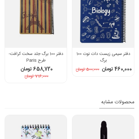
دفتر سیمی زیست دات نوت 100
دفتر 100 برگ جلد سخت کرافت-
برگ
طرح Paris
460,000 تومان
658,720 تومان
500,000 تومان
716,000 تومان
محصولات مشابه