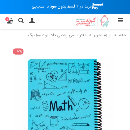
خرید در
۴ قسط بدون سود
با اسنپ‌پی
0
خانه
>
لوازم تحریر
>
دفتر سیمی ریاضی دات نوت 100 برگ
‎−8%