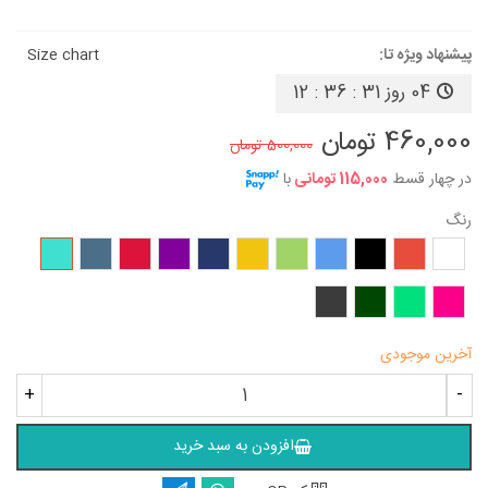
پیشنهاد ویژه تا:
Size chart
04 روز
12 : 36 : 31
460,000 تومان
500,000 تومان
در چهار قسط
115,000 تومانی
با
رنگ
سفید
قرمز
مشکی
آبی
سبز
زرد
سرمه‌ای
بنفش
زرشکی
آبی
فیروزه‌ای
نفتی
سرخابی
سبز
یشمی
طوسی
روشن
تیره
آخرین موجودی
+
-
افزودن به سبد خرید